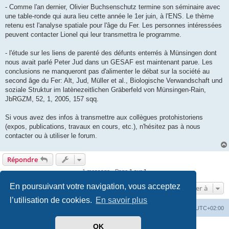
- Comme l'an dernier, Olivier Buchsenschutz termine son séminaire avec
une table-ronde qui aura lieu cette année le 1er juin, à l'ENS. Le thème
retenu est l'analyse spatiale pour l'âge du Fer. Les personnes intéressées
peuvent contacter Lionel qui leur transmettra le programme.
- l'étude sur les liens de parenté des défunts enterrés à Münsingen dont
nous avait parlé Peter Jud dans un GESAF est maintenant parue. Les
conclusions ne manqueront pas d'alimenter le débat sur la société au
second âge du Fer: Alt, Jud, Müller et al., Biologische Verwandschaft und
soziale Struktur im latènezeitlichen Gräberfeld von Münsingen-Rain,
JbRGZM, 52, 1, 2005, 157 sqq.
Si vous avez des infos à transmettre aux collègues protohistoriens
(expos, publications, travaux en cours, etc.), n'hésitez pas à nous
contacter ou à utiliser le forum.
Répondre
1 message • Page
1
sur
1
En poursuivant votre navigation, vous acceptez
Aller à
l’utilisation de cookies.
En savoir plus
Index du forum
Heures au format
UTC+02:00
OK
Développé par
phpBB
® Forum Software © phpBB Limited