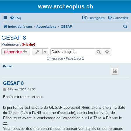
www.archeoplus.ch
FAQ
S’enregistrer
Connexion
R
Index du forum
Associations
GESAF
e
GESAF 8
c
Modérateur :
SylvainG
h
Rechercher
Recherche 
Répondre
e
1 message • Page
1
sur
1
r
Pernet
c
h
GESAF 8
e
M
29 mars 2007, 11:53
r
e
s
Bonjour à toutes et tous,
s
a
g
le printemps est là et le 8e GESAF approche! Nous avons choisi la date
e
du 12 juin (17h à l'UNIL comme d'habitude), après les festivités de
Fribourg et avant le vernissage de l'exposition sur La Tène à Bienne le
22.
Vous pouvez dès maintenant nous proposer vos sujets de conférences