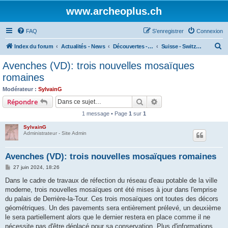
www.archeoplus.ch
FAQ
S’enregistrer
Connexion
R
Index du forum
Actualités - News
Découvertes - Discoveries
Suisse - Switzerland
e
Avenches (VD): trois nouvelles mosaïques
c
romaines
h
Modérateur :
SylvainG
e
Rechercher
Recherche avancée
Répondre
r
1 message • Page
1
sur
1
c
SylvainG
h
Administrateur - Site Admin
e
Avenches (VD): trois nouvelles mosaïques romaines
r
M
27 juin 2024, 18:26
e
s
Dans le cadre de travaux de réfection du réseau d'eau potable de la ville
s
moderne, trois nouvelles mosaïques ont été mises à jour dans l'emprise
a
g
du palais de Derrière-la-Tour. Ces trois mosaïques ont toutes des décors
e
géométriques. Un des pavements sera entièrement prélevé, un deuxième
le sera partiellement alors que le dernier restera en place comme il ne
nécessite pas d'être déplacé pour sa conservation. Plus d'informations