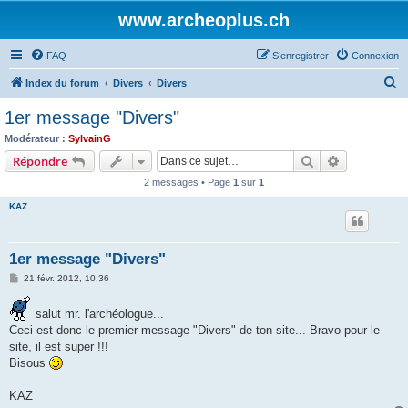
www.archeoplus.ch
FAQ
S’enregistrer
Connexion
R
Index du forum
Divers
Divers
e
1er message "Divers"
c
Modérateur :
SylvainG
h
Rechercher
Recherche 
Répondre
e
2 messages • Page
1
sur
1
r
KAZ
c
h
1er message "Divers"
e
M
21 févr. 2012, 10:36
r
e
s
s
salut mr. l'archéologue...
a
Ceci est donc le premier message "Divers" de ton site... Bravo pour le
g
e
site, il est super !!!
Bisous
KAZ