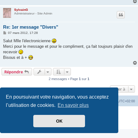
SylvainG
Administrateur - Site Admin
Re: 1er message "Divers"
M
07 mars 2012, 17:28
e
s
Salut Mlle l'électronicienne
s
Merci pour le message et pour le compliment, ça fait toujours plaisir d'en
a
g
recevoir
e
Bisous et à +
Répondre
2 messages • Page
1
sur
1
Aller à
En poursuivant votre navigation, vous acceptez
Index du forum
Heures au format
UTC+02:00
l’utilisation de cookies.
En savoir plus
Développé par
phpBB
® Forum Software © phpBB Limited
Traduit par
phpBB-fr.com
OK
Confidentialité
|
Conditions