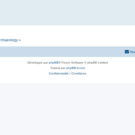
archaeology »
Nou
Développé par
phpBB
® Forum Software © phpBB Limited
Traduit par
phpBB-fr.com
Confidentialité
|
Conditions