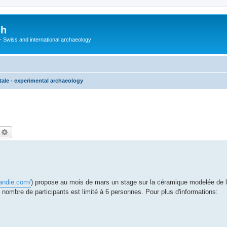
ch
 - Swiss and international archaeology
ale - experimental archaeology
echercher
Recherche avancée
mandie.com/
) propose au mois de mars un stage sur la céramique modelée de l
nombre de participants est limité à 6 personnes. Pour plus d'informations: