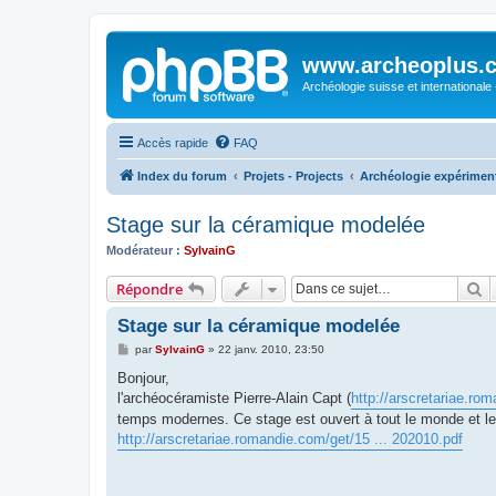
www.archeoplus.
Archéologie suisse et internationale
Accès rapide
FAQ
Index du forum
Projets - Projects
Archéologie expériment
Stage sur la céramique modelée
Modérateur :
SylvainG
R
Répondre
Stage sur la céramique modelée
M
par
SylvainG
»
22 janv. 2010, 23:50
e
s
Bonjour,
s
l'archéocéramiste Pierre-Alain Capt (
http://arscretariae.ro
a
g
temps modernes. Ce stage est ouvert à tout le monde et le 
e
http://arscretariae.romandie.com/get/15 ... 202010.pdf