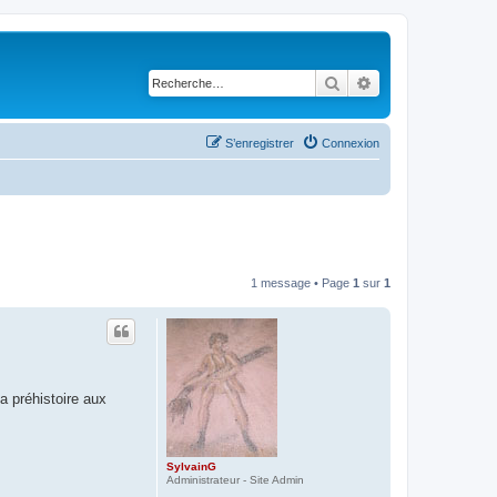
Rechercher
Recherche avancé
S’enregistrer
Connexion
1 message • Page
1
sur
1
a préhistoire aux
SylvainG
Administrateur - Site Admin