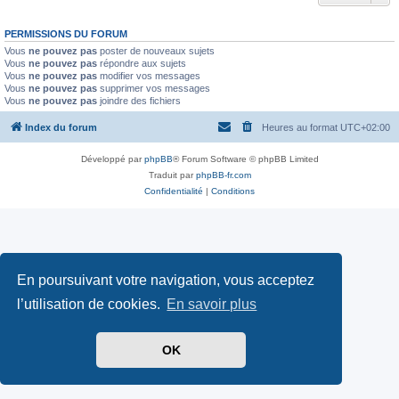
PERMISSIONS DU FORUM
Vous
ne pouvez pas
poster de nouveaux sujets
Vous
ne pouvez pas
répondre aux sujets
Vous
ne pouvez pas
modifier vos messages
Vous
ne pouvez pas
supprimer vos messages
Vous
ne pouvez pas
joindre des fichiers
Index du forum
Heures au format
UTC+02:00
Développé par
phpBB
® Forum Software © phpBB Limited
Traduit par
phpBB-fr.com
Confidentialité
|
Conditions
En poursuivant votre navigation, vous acceptez
l’utilisation de cookies.
En savoir plus
OK