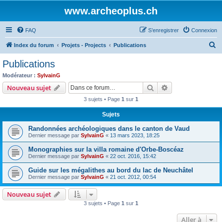
www.archeoplus.ch
FAQ
S’enregistrer
Connexion
R
Index du forum
Projets - Projects
Publications
e
Publications
c
Modérateur :
SylvainG
h
Rechercher
Recherche avanc
Nouveau sujet
e
3 sujets • Page
1
sur
1
r
Sujets
c
Randonnées archéologiques dans le canton de Vaud
h
Dernier message par
SylvainG
«
13 mars 2023, 18:25
e
Monographies sur la villa romaine d'Orbe-Boscéaz
r
Dernier message par
SylvainG
«
22 oct. 2016, 15:42
Guide sur les mégalithes au bord du lac de Neuchâtel
Dernier message par
SylvainG
«
21 oct. 2012, 00:54
Nouveau sujet
3 sujets • Page
1
sur
1
Aller à