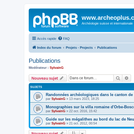
www.archeoplus.
Archéologie suisse et internationale
Accès rapide
FAQ
Index du forum
Projets - Projects
Publications
Publications
Modérateur :
SylvainG
Recher
Re
Nouveau sujet
SUJETS
Randonnées archéologiques dans le canton de
par
SylvainG
»
13 mars 2023, 18:25
Monographies sur la villa romaine d'Orbe-Bosc
par
SylvainG
»
22 oct. 2016, 15:42
Guide sur les mégalithes au bord du lac de Neu
par
SylvainG
»
21 oct. 2012, 00:54
Nouveau sujet