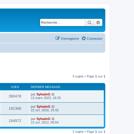
Rechercher
Recherche avancé
S’enregistrer
Connexion
3 sujets • Page
1
sur
1
VUES
DERNIER MESSAGE
par
SylvainG
390478
13 mars 2023, 18:25
par
SylvainG
191368
22 oct. 2016, 15:42
par
SylvainG
184972
21 oct. 2012, 00:54
3 sujets • Page
1
sur
1