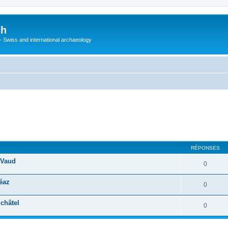
ch
 - Swiss and international archaeology
cher
cherche avancée
RÉPONSES
 Vaud
0
éaz
0
châtel
0