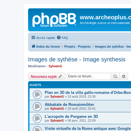
www.archeoplus.
Archéologie suisse et internationale
Accès rapide
FAQ
Index du forum
Projets - Projects
Images de sythèse - Im
Images de sythèse - Image synthesis
Modérateur :
SylvainG
Recher
Re
Nouveau sujet
SUJETS
Plan en 3D de la villa gallo-romaine d'Orbe-Bo
par
SylvainG
»
10 août 2019, 23:30
Abbatiale de Romainmôtier
par
SylvainG
»
29 août 2010, 20:41
L'acropole de Pergame en 3D
par
SylvainG
»
06 janv. 2011, 22:09
Visite virtuelle de la Rome antique avec Google