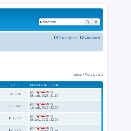
Rechercher
Recherche avancé
S’enregistrer
Connexion
4 sujets • Page
1
sur
1
VUES
DERNIER MESSAGE
par
SylvainG
349694
05 août 2023, 21:10
par
SylvainG
203842
10 août 2019, 23:20
par
SylvainG
187969
06 janv. 2011, 22:09
par
SylvainG
170725