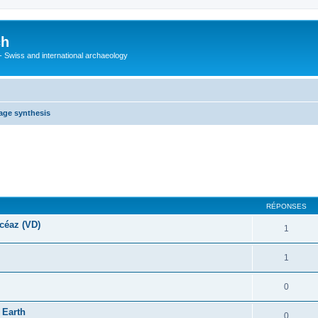
ch
 - Swiss and international archaeology
age synthesis
cher
cherche avancée
RÉPONSES
scéaz (VD)
1
1
0
 Earth
0