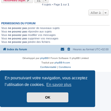
4 sujets • Page
1
sur
1
Aller à
PERMISSIONS DU FORUM
Vous
ne pouvez pas
poster de nouveaux sujets
Vous
ne pouvez pas
répondre aux sujets
Vous
ne pouvez pas
modifier vos messages
Vous
ne pouvez pas
supprimer vos messages
Vous
ne pouvez pas
joindre des fichiers
Index du forum
Heures au format
UTC+02:00
Développé par
phpBB
® Forum Software © phpBB Limited
Traduit par
phpBB-fr.com
Confidentialité
|
Conditions
En poursuivant votre navigation, vous acceptez
l’utilisation de cookies.
En savoir plus
OK