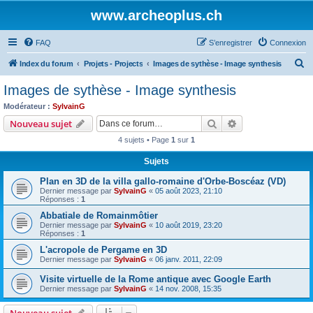
www.archeoplus.ch
FAQ
S’enregistrer
Connexion
R
Index du forum
Projets - Projects
Images de sythèse - Image synthesis
e
Images de sythèse - Image synthesis
c
Modérateur :
SylvainG
h
Rechercher
Recherche avanc
Nouveau sujet
e
4 sujets • Page
1
sur
1
r
Sujets
c
Plan en 3D de la villa gallo-romaine d'Orbe-Boscéaz (VD)
h
Dernier message par
SylvainG
«
05 août 2023, 21:10
e
Réponses :
1
r
Abbatiale de Romainmôtier
Dernier message par
SylvainG
«
10 août 2019, 23:20
Réponses :
1
L'acropole de Pergame en 3D
Dernier message par
SylvainG
«
06 janv. 2011, 22:09
Visite virtuelle de la Rome antique avec Google Earth
Dernier message par
SylvainG
«
14 nov. 2008, 15:35
Nouveau sujet