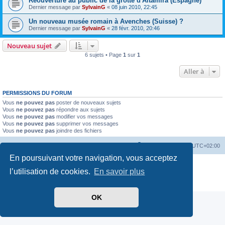
Réouverture au public de la grotte d'Altamira (Espagne)
Dernier message par
SylvainG
«
08 juin 2010, 22:45
Un nouveau musée romain à Avenches (Suisse) ?
Dernier message par
SylvainG
«
28 févr. 2010, 20:46
Nouveau sujet
6 sujets • Page
1
sur
1
Aller à
PERMISSIONS DU FORUM
Vous
ne pouvez pas
poster de nouveaux sujets
Vous
ne pouvez pas
répondre aux sujets
Vous
ne pouvez pas
modifier vos messages
Vous
ne pouvez pas
supprimer vos messages
Vous
ne pouvez pas
joindre des fichiers
Index du forum
Heures au format
UTC+02:00
En poursuivant votre navigation, vous acceptez
Développé par
phpBB
® Forum Software © phpBB Limited
l’utilisation de cookies.
En savoir plus
Traduit par
phpBB-fr.com
Confidentialité
|
Conditions
OK