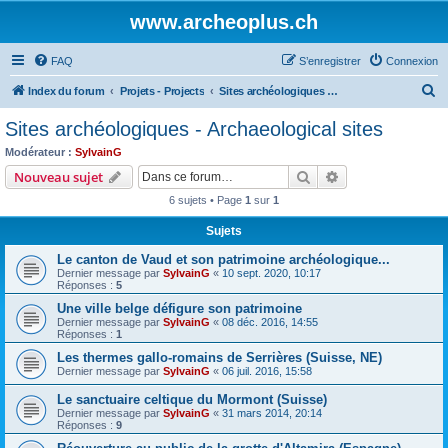
www.archeoplus.ch
FAQ
S’enregistrer
Connexion
R
Index du forum
Projets - Projects
Sites archéologiques - Archaeological sites
e
Sites archéologiques - Archaeological sites
c
Modérateur :
SylvainG
h
Rechercher
Recherche avanc
Nouveau sujet
e
6 sujets • Page
1
sur
1
r
Sujets
c
Le canton de Vaud et son patrimoine archéologique...
h
Dernier message par
SylvainG
«
10 sept. 2020, 10:17
e
Réponses :
5
r
Une ville belge défigure son patrimoine
Dernier message par
SylvainG
«
08 déc. 2016, 14:55
Réponses :
1
Les thermes gallo-romains de Serrières (Suisse, NE)
Dernier message par
SylvainG
«
06 juil. 2016, 15:58
Le sanctuaire celtique du Mormont (Suisse)
Dernier message par
SylvainG
«
31 mars 2014, 20:14
Réponses :
9