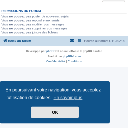
PERMISSIONS DU FORUM
Vous
ne pouvez pas
poster de nouveaux sujets
Vous
ne pouvez pas
répondre aux sujets
Vous
ne pouvez pas
modifier vos messages
Vous
ne pouvez pas
supprimer vos messages
Vous
ne pouvez pas
joindre des fichiers
Index du forum
Heures au format
UTC+02:00
Développé par
phpBB
® Forum Software © phpBB Limited
Traduit par
phpBB-fr.com
Confidentialité
|
Conditions
En poursuivant votre navigation, vous acceptez
l’utilisation de cookies.
En savoir plus
OK