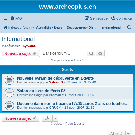
www.archeoplus.ch
FAQ
S’enregistrer
Connexion
R
Index du forum
Actualités - News
Découvertes - Discoveries
International
e
International
c
Modérateur :
SylvainG
h
Rechercher
Recherche avanc
Nouveau sujet
e
3 sujets • Page
1
sur
1
r
Sujets
c
Nouvelle pyramide découverte en Egypte
h
Dernier message par
SylvainG
«
21 févr. 2013, 19:40
e
Salon du livre de Paris 08
r
Dernier message par
chaman
«
11 mars 2008, 11:56
Documentaire sur le tracé de l'A.19 après 2 ans de fouilles.
Dernier message par
CRUCY
«
13 sept. 2007, 21:32
Nouveau sujet
3 sujets • Page
1
sur
1
Aller à