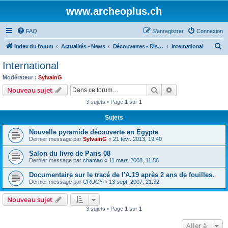
www.archeoplus.ch
FAQ
S’enregistrer
Connexion
R
Index du forum
Actualités - News
Découvertes - Discoveries
International
e
International
c
Modérateur :
SylvainG
h
Rechercher
Recherche avanc
Nouveau sujet
e
3 sujets • Page
1
sur
1
r
Sujets
c
Nouvelle pyramide découverte en Egypte
h
Dernier message par
SylvainG
«
21 févr. 2013, 19:40
e
Salon du livre de Paris 08
r
Dernier message par
chaman
«
11 mars 2008, 11:56
Documentaire sur le tracé de l'A.19 après 2 ans de fouilles.
Dernier message par
CRUCY
«
13 sept. 2007, 21:32
Nouveau sujet
3 sujets • Page
1
sur
1
Aller à