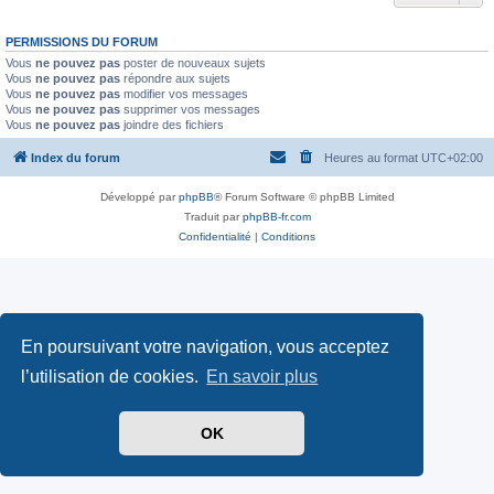
PERMISSIONS DU FORUM
Vous
ne pouvez pas
poster de nouveaux sujets
Vous
ne pouvez pas
répondre aux sujets
Vous
ne pouvez pas
modifier vos messages
Vous
ne pouvez pas
supprimer vos messages
Vous
ne pouvez pas
joindre des fichiers
Index du forum
Heures au format
UTC+02:00
Développé par
phpBB
® Forum Software © phpBB Limited
Traduit par
phpBB-fr.com
Confidentialité
|
Conditions
En poursuivant votre navigation, vous acceptez
l’utilisation de cookies.
En savoir plus
OK