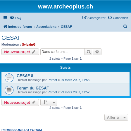
www.archeoplus.ch
FAQ
S’enregistrer
Connexion
R
Index du forum
Associations
GESAF
e
GESAF
c
Modérateur :
SylvainG
h
Rechercher
Recherche avanc
Nouveau sujet
e
2 sujets • Page
1
sur
1
r
Sujets
c
GESAF 8
h
Dernier message par
Pernet
«
29 mars 2007, 11:53
e
Forum du GESAF
r
Dernier message par
Pernet
«
29 mars 2007, 11:52
Nouveau sujet
2 sujets • Page
1
sur
1
Aller à
PERMISSIONS DU FORUM