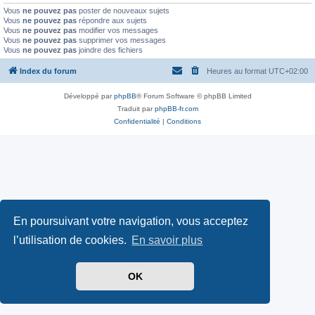
Vous
ne pouvez pas
poster de nouveaux sujets
Vous
ne pouvez pas
répondre aux sujets
Vous
ne pouvez pas
modifier vos messages
Vous
ne pouvez pas
supprimer vos messages
Vous
ne pouvez pas
joindre des fichiers
Index du forum
Heures au format
UTC+02:00
Développé par
phpBB
® Forum Software © phpBB Limited
Traduit par
phpBB-fr.com
Confidentialité
|
Conditions
En poursuivant votre navigation, vous acceptez
l’utilisation de cookies.
En savoir plus
OK