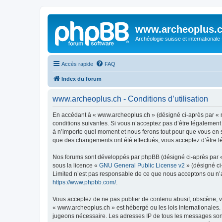
www.archeoplus.
Archéologie suisse et internationale
Accès rapide
FAQ
Index du forum
www.archeoplus.ch - Conditions d’utilisation
En accédant à « www.archeoplus.ch » (désigné ci-après par « n
conditions suivantes. Si vous n’acceptez pas d’être légalement
à n’importe quel moment et nous ferons tout pour que vous en so
que des changements ont été effectués, vous acceptez d’être l
Nos forums sont développés par phpBB (désigné ci-après par « i
sous la licence «
GNU General Public License v2
» (désigné ci
Limited n’est pas responsable de ce que nous acceptons ou n’
https://www.phpbb.com/
.
Vous acceptez de ne pas publier de contenu abusif, obscène, vu
« www.archeoplus.ch » est hébergé ou les lois internationales.
jugeons nécessaire. Les adresses IP de tous les messages sont