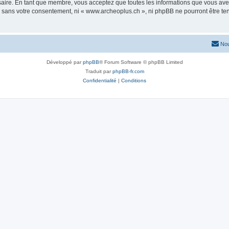
saire. En tant que membre, vous acceptez que toutes les informations que vous av
ie sans votre consentement, ni « www.archeoplus.ch », ni phpBB ne pourront être t
Nou
Développé par
phpBB
® Forum Software © phpBB Limited
Traduit par
phpBB-fr.com
Confidentialité
|
Conditions