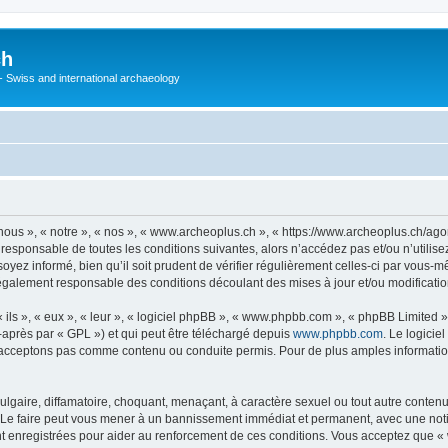
ch
 - Swiss and international archaeology
ous », « notre », « nos », « www.archeoplus.ch », « https://www.archeoplus.ch/ag
 responsable de toutes les conditions suivantes, alors n’accédez pas et/ou n’utili
yez informé, bien qu’il soit prudent de vérifier régulièrement celles-ci par vous-m
également responsable des conditions découlant des mises à jour et/ou modificatio
ls », « eux », « leur », « logiciel phpBB », « www.phpbb.com », « phpBB Limited »,
-après par « GPL ») et qui peut être téléchargé depuis
www.phpbb.com
. Le logicie
acceptons pas comme contenu ou conduite permis. Pour de plus amples informations
lgaire, diffamatoire, choquant, menaçant, à caractère sexuel ou tout autre contenu 
 Le faire peut vous mener à un bannissement immédiat et permanent, avec une notific
 enregistrées pour aider au renforcement de ces conditions. Vous acceptez que « 