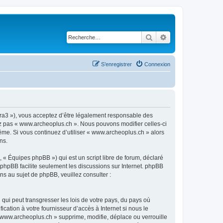
Rechercher
Recherche avancé
S’enregistrer
Connexion
ora3 »), vous acceptez d’être légalement responsable des
sez pas « www.archeoplus.ch ». Nous pouvons modifier celles-ci
ême. Si vous continuez d’utiliser « www.archeoplus.ch » alors
ns.
 « Équipes phpBB ») qui est un script libre de forum, déclaré
l phpBB facilite seulement les discussions sur Internet. phpBB
 au sujet de phpBB, veuillez consulter :
qui peut transgresser les lois de votre pays, du pays où
ation à votre fournisseur d’accès à Internet si nous le
www.archeoplus.ch » supprime, modifie, déplace ou verrouille