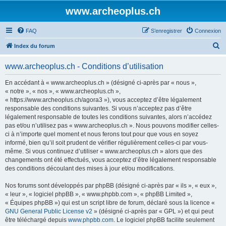
www.archeoplus.ch
FAQ
S’enregistrer
Connexion
R
Index du forum
e
www.archeoplus.ch - Conditions d’utilisation
c
h
En accédant à « www.archeoplus.ch » (désigné ci-après par « nous »,
« notre », « nos », « www.archeoplus.ch »,
e
« https://www.archeoplus.ch/agora3 »), vous acceptez d’être légalement
r
responsable des conditions suivantes. Si vous n’acceptez pas d’être
légalement responsable de toutes les conditions suivantes, alors n’accédez
c
pas et/ou n’utilisez pas « www.archeoplus.ch ». Nous pouvons modifier celles-
h
ci à n’importe quel moment et nous ferons tout pour que vous en soyez
informé, bien qu’il soit prudent de vérifier régulièrement celles-ci par vous-
e
même. Si vous continuez d’utiliser « www.archeoplus.ch » alors que des
r
changements ont été effectués, vous acceptez d’être légalement responsable
des conditions découlant des mises à jour et/ou modifications.
Nos forums sont développés par phpBB (désigné ci-après par « ils », « eux »,
« leur », « logiciel phpBB », « www.phpbb.com », « phpBB Limited »,
« Équipes phpBB ») qui est un script libre de forum, déclaré sous la licence «
GNU General Public License v2
» (désigné ci-après par « GPL ») et qui peut
être téléchargé depuis
www.phpbb.com
. Le logiciel phpBB facilite seulement