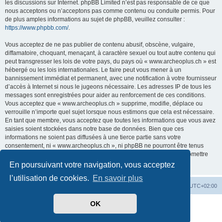
les discussions sur Internet. phpBB Limited n’est pas responsable de ce que
nous acceptons ou n’acceptons pas comme contenu ou conduite permis. Pour
de plus amples informations au sujet de phpBB, veuillez consulter :
https://www.phpbb.com/
.
Vous acceptez de ne pas publier de contenu abusif, obscène, vulgaire,
diffamatoire, choquant, menaçant, à caractère sexuel ou tout autre contenu qui
peut transgresser les lois de votre pays, du pays où « www.archeoplus.ch » est
hébergé ou les lois internationales. Le faire peut vous mener à un
bannissement immédiat et permanent, avec une notification à votre fournisseur
d’accès à Internet si nous le jugeons nécessaire. Les adresses IP de tous les
messages sont enregistrées pour aider au renforcement de ces conditions.
Vous acceptez que « www.archeoplus.ch » supprime, modifie, déplace ou
verrouille n’importe quel sujet lorsque nous estimons que cela est nécessaire.
En tant que membre, vous acceptez que toutes les informations que vous avez
saisies soient stockées dans notre base de données. Bien que ces
informations ne soient pas diffusées à une tierce partie sans votre
consentement, ni « www.archeoplus.ch », ni phpBB ne pourront être tenus
comme responsables en cas de tentative de piratage visant à compromettre
les données.
En poursuivant votre navigation, vous acceptez
l’utilisation de cookies.
En savoir plus
Index du forum
Heures au format
UTC+02:00
OK
Développé par
phpBB
® Forum Software © phpBB Limited
Traduit par
phpBB-fr.com
Confidentialité
|
Conditions