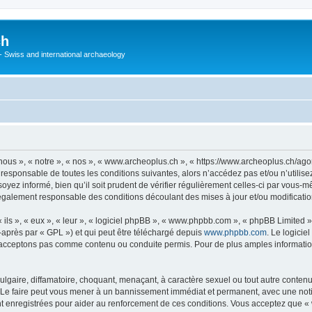
ch
 - Swiss and international archaeology
ous », « notre », « nos », « www.archeoplus.ch », « https://www.archeoplus.ch/ag
 responsable de toutes les conditions suivantes, alors n’accédez pas et/ou n’utili
yez informé, bien qu’il soit prudent de vérifier régulièrement celles-ci par vous-m
également responsable des conditions découlant des mises à jour et/ou modificatio
ls », « eux », « leur », « logiciel phpBB », « www.phpbb.com », « phpBB Limited »,
-après par « GPL ») et qui peut être téléchargé depuis
www.phpbb.com
. Le logicie
acceptons pas comme contenu ou conduite permis. Pour de plus amples informations
lgaire, diffamatoire, choquant, menaçant, à caractère sexuel ou tout autre contenu 
 Le faire peut vous mener à un bannissement immédiat et permanent, avec une notific
 enregistrées pour aider au renforcement de ces conditions. Vous acceptez que « 