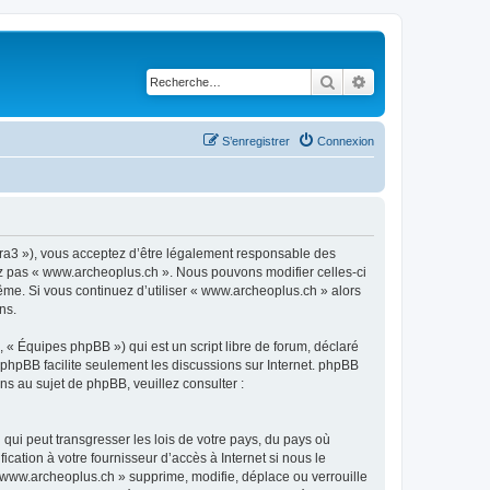
Rechercher
Recherche avancé
S’enregistrer
Connexion
ora3 »), vous acceptez d’être légalement responsable des
sez pas « www.archeoplus.ch ». Nous pouvons modifier celles-ci
ême. Si vous continuez d’utiliser « www.archeoplus.ch » alors
ns.
 « Équipes phpBB ») qui est un script libre de forum, déclaré
l phpBB facilite seulement les discussions sur Internet. phpBB
 au sujet de phpBB, veuillez consulter :
qui peut transgresser les lois de votre pays, du pays où
ation à votre fournisseur d’accès à Internet si nous le
www.archeoplus.ch » supprime, modifie, déplace ou verrouille