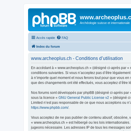
www.archeoplus.
Archéologie suisse et internationale
Accès rapide
FAQ
Index du forum
www.archeoplus.ch - Conditions d’utilisation
En accédant à « www.archeoplus.ch » (désigné ci-après par « n
conditions suivantes. Si vous n’acceptez pas d’être légalement
à n’importe quel moment et nous ferons tout pour que vous en so
que des changements ont été effectués, vous acceptez d’être l
Nos forums sont développés par phpBB (désigné ci-après par « i
sous la licence «
GNU General Public License v2
» (désigné ci
Limited n’est pas responsable de ce que nous acceptons ou n’
https://www.phpbb.com/
.
Vous acceptez de ne pas publier de contenu abusif, obscène, vu
« www.archeoplus.ch » est hébergé ou les lois internationales.
jugeons nécessaire. Les adresses IP de tous les messages sont