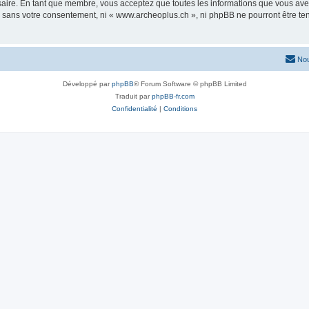
saire. En tant que membre, vous acceptez que toutes les informations que vous av
ie sans votre consentement, ni « www.archeoplus.ch », ni phpBB ne pourront être t
Nou
Développé par
phpBB
® Forum Software © phpBB Limited
Traduit par
phpBB-fr.com
Confidentialité
|
Conditions