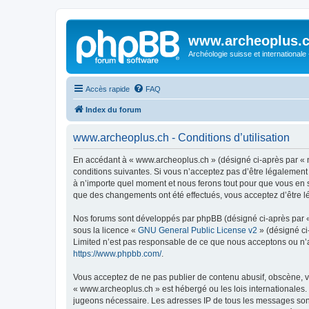
www.archeoplus.
Archéologie suisse et internationale
Accès rapide
FAQ
Index du forum
www.archeoplus.ch - Conditions d’utilisation
En accédant à « www.archeoplus.ch » (désigné ci-après par « n
conditions suivantes. Si vous n’acceptez pas d’être légalement
à n’importe quel moment et nous ferons tout pour que vous en so
que des changements ont été effectués, vous acceptez d’être l
Nos forums sont développés par phpBB (désigné ci-après par « i
sous la licence «
GNU General Public License v2
» (désigné ci
Limited n’est pas responsable de ce que nous acceptons ou n’
https://www.phpbb.com/
.
Vous acceptez de ne pas publier de contenu abusif, obscène, vu
« www.archeoplus.ch » est hébergé ou les lois internationales.
jugeons nécessaire. Les adresses IP de tous les messages sont