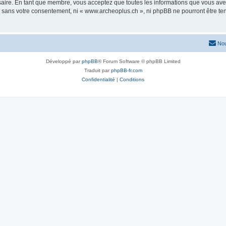
saire. En tant que membre, vous acceptez que toutes les informations que vous av
ie sans votre consentement, ni « www.archeoplus.ch », ni phpBB ne pourront être t
Nou
Développé par
phpBB
® Forum Software © phpBB Limited
Traduit par
phpBB-fr.com
Confidentialité
|
Conditions