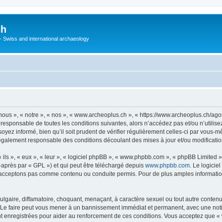
ch
 - Swiss and international archaeology
ous », « notre », « nos », « www.archeoplus.ch », « https://www.archeoplus.ch/ag
 responsable de toutes les conditions suivantes, alors n’accédez pas et/ou n’utili
yez informé, bien qu’il soit prudent de vérifier régulièrement celles-ci par vous-m
également responsable des conditions découlant des mises à jour et/ou modificatio
ls », « eux », « leur », « logiciel phpBB », « www.phpbb.com », « phpBB Limited »,
-après par « GPL ») et qui peut être téléchargé depuis
www.phpbb.com
. Le logicie
acceptons pas comme contenu ou conduite permis. Pour de plus amples informations
lgaire, diffamatoire, choquant, menaçant, à caractère sexuel ou tout autre contenu 
 Le faire peut vous mener à un bannissement immédiat et permanent, avec une notific
 enregistrées pour aider au renforcement de ces conditions. Vous acceptez que « 