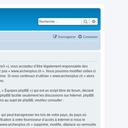
Rechercher
Recherche avancé
S’enregistrer
Connexion
ora3 »), vous acceptez d’être légalement responsable des
sez pas « www.archeoplus.ch ». Nous pouvons modifier celles-ci
ême. Si vous continuez d’utiliser « www.archeoplus.ch » alors
ns.
 « Équipes phpBB ») qui est un script libre de forum, déclaré
l phpBB facilite seulement les discussions sur Internet. phpBB
 au sujet de phpBB, veuillez consulter :
qui peut transgresser les lois de votre pays, du pays où
ation à votre fournisseur d’accès à Internet si nous le
www.archeoplus.ch » supprime, modifie, déplace ou verrouille