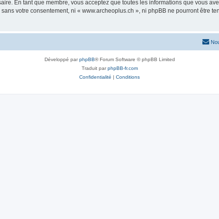
saire. En tant que membre, vous acceptez que toutes les informations que vous av
ie sans votre consentement, ni « www.archeoplus.ch », ni phpBB ne pourront être t
Nou
Développé par
phpBB
® Forum Software © phpBB Limited
Traduit par
phpBB-fr.com
Confidentialité
|
Conditions