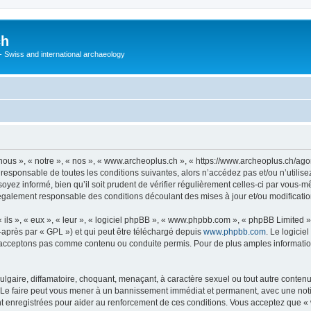
ch
 - Swiss and international archaeology
ous », « notre », « nos », « www.archeoplus.ch », « https://www.archeoplus.ch/ag
 responsable de toutes les conditions suivantes, alors n’accédez pas et/ou n’utili
yez informé, bien qu’il soit prudent de vérifier régulièrement celles-ci par vous-m
également responsable des conditions découlant des mises à jour et/ou modificatio
ls », « eux », « leur », « logiciel phpBB », « www.phpbb.com », « phpBB Limited »,
-après par « GPL ») et qui peut être téléchargé depuis
www.phpbb.com
. Le logicie
acceptons pas comme contenu ou conduite permis. Pour de plus amples informations
lgaire, diffamatoire, choquant, menaçant, à caractère sexuel ou tout autre contenu 
 Le faire peut vous mener à un bannissement immédiat et permanent, avec une notific
 enregistrées pour aider au renforcement de ces conditions. Vous acceptez que « 