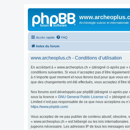
www.archeoplus.
Archéologie suisse et internationale
Accès rapide
FAQ
Index du forum
www.archeoplus.ch - Conditions d’utilisation
En accédant à « www.archeoplus.ch » (désigné ci-après par « n
conditions suivantes. Si vous n’acceptez pas d’être légalement
à n’importe quel moment et nous ferons tout pour que vous en so
que des changements ont été effectués, vous acceptez d’être l
Nos forums sont développés par phpBB (désigné ci-après par « i
sous la licence «
GNU General Public License v2
» (désigné ci
Limited n’est pas responsable de ce que nous acceptons ou n’
https://www.phpbb.com/
.
Vous acceptez de ne pas publier de contenu abusif, obscène, vu
« www.archeoplus.ch » est hébergé ou les lois internationales.
jugeons nécessaire. Les adresses IP de tous les messages sont