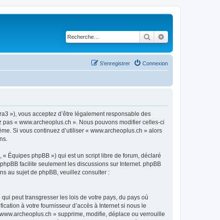
Rechercher
Recherche avancé
S’enregistrer
Connexion
ora3 »), vous acceptez d’être légalement responsable des
sez pas « www.archeoplus.ch ». Nous pouvons modifier celles-ci
ême. Si vous continuez d’utiliser « www.archeoplus.ch » alors
ns.
 « Équipes phpBB ») qui est un script libre de forum, déclaré
l phpBB facilite seulement les discussions sur Internet. phpBB
 au sujet de phpBB, veuillez consulter :
qui peut transgresser les lois de votre pays, du pays où
ation à votre fournisseur d’accès à Internet si nous le
www.archeoplus.ch » supprime, modifie, déplace ou verrouille