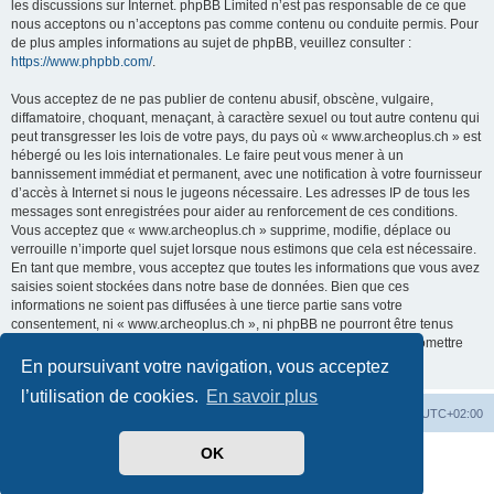
les discussions sur Internet. phpBB Limited n’est pas responsable de ce que
nous acceptons ou n’acceptons pas comme contenu ou conduite permis. Pour
de plus amples informations au sujet de phpBB, veuillez consulter :
https://www.phpbb.com/
.
Vous acceptez de ne pas publier de contenu abusif, obscène, vulgaire,
diffamatoire, choquant, menaçant, à caractère sexuel ou tout autre contenu qui
peut transgresser les lois de votre pays, du pays où « www.archeoplus.ch » est
hébergé ou les lois internationales. Le faire peut vous mener à un
bannissement immédiat et permanent, avec une notification à votre fournisseur
d’accès à Internet si nous le jugeons nécessaire. Les adresses IP de tous les
messages sont enregistrées pour aider au renforcement de ces conditions.
Vous acceptez que « www.archeoplus.ch » supprime, modifie, déplace ou
verrouille n’importe quel sujet lorsque nous estimons que cela est nécessaire.
En tant que membre, vous acceptez que toutes les informations que vous avez
saisies soient stockées dans notre base de données. Bien que ces
informations ne soient pas diffusées à une tierce partie sans votre
consentement, ni « www.archeoplus.ch », ni phpBB ne pourront être tenus
comme responsables en cas de tentative de piratage visant à compromettre
les données.
En poursuivant votre navigation, vous acceptez
l’utilisation de cookies.
En savoir plus
Index du forum
Heures au format
UTC+02:00
OK
Développé par
phpBB
® Forum Software © phpBB Limited
Traduit par
phpBB-fr.com
Confidentialité
|
Conditions