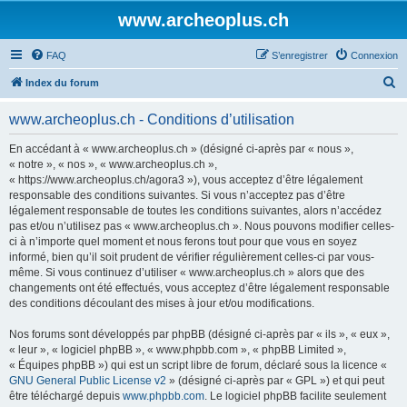
www.archeoplus.ch
FAQ
S’enregistrer
Connexion
R
Index du forum
e
www.archeoplus.ch - Conditions d’utilisation
c
h
En accédant à « www.archeoplus.ch » (désigné ci-après par « nous »,
« notre », « nos », « www.archeoplus.ch »,
e
« https://www.archeoplus.ch/agora3 »), vous acceptez d’être légalement
r
responsable des conditions suivantes. Si vous n’acceptez pas d’être
légalement responsable de toutes les conditions suivantes, alors n’accédez
c
pas et/ou n’utilisez pas « www.archeoplus.ch ». Nous pouvons modifier celles-
h
ci à n’importe quel moment et nous ferons tout pour que vous en soyez
informé, bien qu’il soit prudent de vérifier régulièrement celles-ci par vous-
e
même. Si vous continuez d’utiliser « www.archeoplus.ch » alors que des
r
changements ont été effectués, vous acceptez d’être légalement responsable
des conditions découlant des mises à jour et/ou modifications.
Nos forums sont développés par phpBB (désigné ci-après par « ils », « eux »,
« leur », « logiciel phpBB », « www.phpbb.com », « phpBB Limited »,
« Équipes phpBB ») qui est un script libre de forum, déclaré sous la licence «
GNU General Public License v2
» (désigné ci-après par « GPL ») et qui peut
être téléchargé depuis
www.phpbb.com
. Le logiciel phpBB facilite seulement