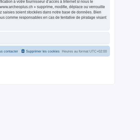
ation à votre fournisseur d’accès à Internet si nous le
www.archeoplus.ch » supprime, modifie, déplace ou verrouille
ez saisies soient stockées dans notre base de données. Bien
enus comme responsables en cas de tentative de piratage visant
s contacter
Supprimer les cookies
Heures au format
UTC+02:00