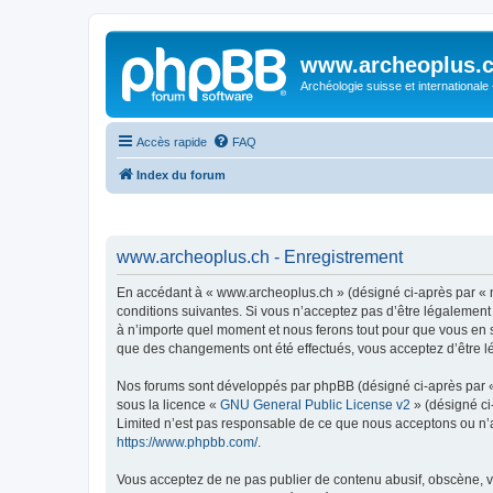
www.archeoplus.
Archéologie suisse et internationale
Accès rapide
FAQ
Index du forum
www.archeoplus.ch - Enregistrement
En accédant à « www.archeoplus.ch » (désigné ci-après par « n
conditions suivantes. Si vous n’acceptez pas d’être légalement
à n’importe quel moment et nous ferons tout pour que vous en so
que des changements ont été effectués, vous acceptez d’être l
Nos forums sont développés par phpBB (désigné ci-après par « i
sous la licence «
GNU General Public License v2
» (désigné ci
Limited n’est pas responsable de ce que nous acceptons ou n’
https://www.phpbb.com/
.
Vous acceptez de ne pas publier de contenu abusif, obscène, vu