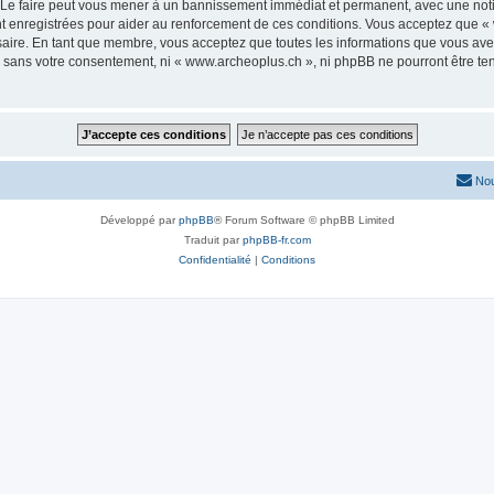
 Le faire peut vous mener à un bannissement immédiat et permanent, avec une notific
 enregistrées pour aider au renforcement de ces conditions. Vous acceptez que « 
saire. En tant que membre, vous acceptez que toutes les informations que vous av
ie sans votre consentement, ni « www.archeoplus.ch », ni phpBB ne pourront être t
Nou
Développé par
phpBB
® Forum Software © phpBB Limited
Traduit par
phpBB-fr.com
Confidentialité
|
Conditions