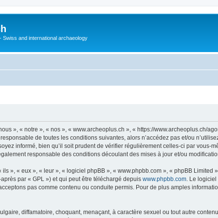
ch
 - Swiss and international archaeology
ous », « notre », « nos », « www.archeoplus.ch », « https://www.archeoplus.ch/ag
 responsable de toutes les conditions suivantes, alors n’accédez pas et/ou n’utili
yez informé, bien qu’il soit prudent de vérifier régulièrement celles-ci par vous-m
également responsable des conditions découlant des mises à jour et/ou modificatio
ls », « eux », « leur », « logiciel phpBB », « www.phpbb.com », « phpBB Limited »,
-après par « GPL ») et qui peut être téléchargé depuis
www.phpbb.com
. Le logicie
acceptons pas comme contenu ou conduite permis. Pour de plus amples informations
lgaire, diffamatoire, choquant, menaçant, à caractère sexuel ou tout autre contenu 