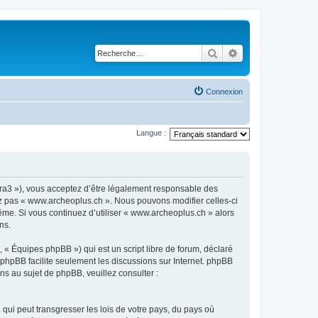
Rechercher
Recherche avancé
Connexion
Langue :
ora3 »), vous acceptez d’être légalement responsable des
sez pas « www.archeoplus.ch ». Nous pouvons modifier celles-ci
ême. Si vous continuez d’utiliser « www.archeoplus.ch » alors
ns.
 « Équipes phpBB ») qui est un script libre de forum, déclaré
l phpBB facilite seulement les discussions sur Internet. phpBB
 au sujet de phpBB, veuillez consulter :
qui peut transgresser les lois de votre pays, du pays où