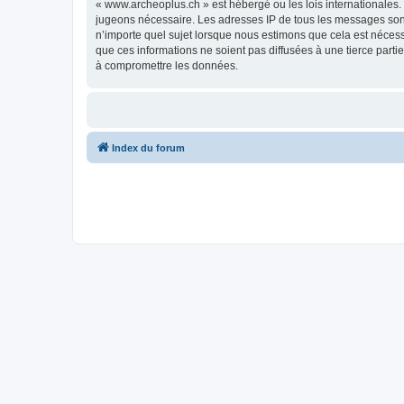
« www.archeoplus.ch » est hébergé ou les lois internationales.
jugeons nécessaire. Les adresses IP de tous les messages sont
n’importe quel sujet lorsque nous estimons que cela est néces
que ces informations ne soient pas diffusées à une tierce part
à compromettre les données.
Index du forum