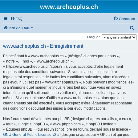
www.archeoplus.ch
FAQ
Connexion
R
Index du forum
e
Langue :
c
www.archeoplus.ch - Enregistrement
h
En accédant à « www.archeoplus.ch » (désigné ci-après par « nous »,
e
« notre », « nos », « www.archeoplus.ch »,
r
« https://www.archeoplus.ch/agora3 »), vous acceptez d’être légalement
responsable des conditions suivantes. Si vous n’acceptez pas d’être
c
légalement responsable de toutes les conditions suivantes, alors n’accédez
h
pas et/ou n’utilisez pas « www.archeoplus.ch ». Nous pouvons modifier celles-
e
ci à n’importe quel moment et nous ferons tout pour que vous en soyez
informé, bien qu’il soit prudent de vérifier régulièrement celles-ci par vous-
r
même. Si vous continuez d’utiliser « www.archeoplus.ch » alors que des
changements ont été effectués, vous acceptez d’être légalement responsable
des conditions découlant des mises à jour et/ou modifications.
Nos forums sont développés par phpBB (désigné ci-après par « ils », « eux »,
« leur », « logiciel phpBB », « www.phpbb.com », « phpBB Limited »,
« Équipes phpBB ») qui est un script libre de forum, déclaré sous la licence «
GNU General Public License v2
» (désigné ci-après par « GPL ») et qui peut