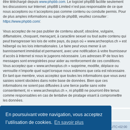
être téléchargé depuis
www.phpbb.com
. Le logiciel phpBB facilite seulement
les discussions sur Internet. phpBB Limited n’est pas responsable de ce que
nous acceptons ou n’acceptons pas comme contenu ou conduite permis. Pour
de plus amples informations au sujet de phpBB, veuillez consulter :
https://www.phpbb.com/
.
Vous acceptez de ne pas publier de contenu abusif, obscène, vulgaire,
diffamatoire, choquant, menaçant, à caractère sexuel ou tout autre contenu qui
peut transgresser les lois de votre pays, du pays où « www.archeoplus.ch » est
hébergé ou les lois internationales. Le faire peut vous mener à un
bannissement immédiat et permanent, avec une notification à votre fournisseur
d’accès à Internet si nous le jugeons nécessaire. Les adresses IP de tous les
messages sont enregistrées pour aider au renforcement de ces conditions.
Vous acceptez que « www.archeoplus.ch » supprime, modifie, déplace ou
verrouille n’importe quel sujet lorsque nous estimons que cela est nécessaire.
En tant que membre, vous acceptez que toutes les informations que vous avez
saisies soient stockées dans notre base de données. Bien que ces
informations ne soient pas diffusées à une tierce partie sans votre
consentement, ni « www.archeoplus.ch », ni phpBB ne pourront être tenus
comme responsables en cas de tentative de piratage visant à compromettre
les données.
En poursuivant votre navigation, vous acceptez
l’utilisation de cookies.
En savoir plus
Index du forum
Heures au format
UTC+02:00