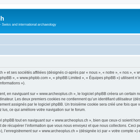
ch
 - Swiss and international archaeology
» et ses sociétés affiliées (désignés ci-après par « nous », « notre », « nos », «
iel phpBB », « www.phpbb.com », « phpBB Limited », « Équipes phpBB ») utilisent n’
informations »).
t, en naviguant sur « www.archeoplus.ch », le logiciel phpBB créera un certain nom
inateur. Les deux premiers cookies ne contiennent qu’un identifiant utilisateur (dési
uement assignés par le logiciel phpBB. Un troisième cookie sera créé une fois que 
z lus, ce qui améliore votre navigation sur le forum.
l phpBB tout en naviguant sur « www.archeoplus.ch », bien que ceux-ci soient hor
de récupérer l’information que vous nous envoyez et que nous collectons. Ceci peut 
s »), l’enregistrement sur « www.archeoplus.ch » (désignée ici par « votre compte »