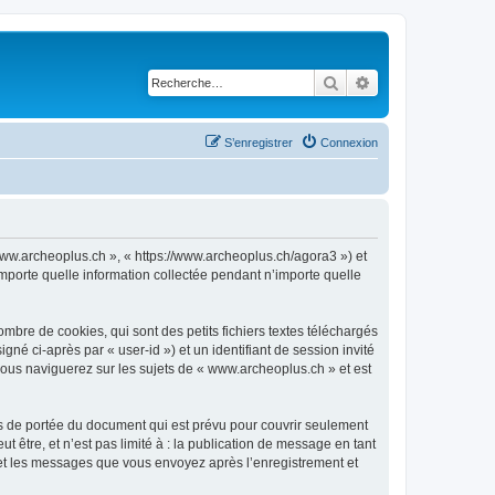
Rechercher
Recherche avancé
S’enregistrer
Connexion
 www.archeoplus.ch », « https://www.archeoplus.ch/agora3 ») et
importe quelle information collectée pendant n’importe quelle
bre de cookies, qui sont des petits fichiers textes téléchargés
gné ci-après par « user-id ») et un identifiant de session invité
vous naviguerez sur les sujets de « www.archeoplus.ch » et est
s de portée du document qui est prévu pour couvrir seulement
être, et n’est pas limité à : la publication de message en tant
) et les messages que vous envoyez après l’enregistrement et