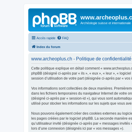
www.archeoplus.
Archéologie suisse et internationale
Accès rapide
FAQ
Index du forum
www.archeoplus.ch - Politique de confidentialité
Cette politique explique en détail comment « www.archeoplus.ch 
phpBB (désigné ci-après par « ils », « eux », « leur », « logic
session d’utilisation de votre part (désignée ci-après par « vos 
Vos informations sont collectées de deux manières. Premièremen
dans les fichiers temporaires du navigateur Internet de votre ord
(désigné ci-après par « session-id »), qui vous sont automatiq
utilisé pour stocker les informations sur les sujets que vous ave
Nous pouvons également créer des cookies externes au logicie
les pages créées par le logiciel phpBB. La seconde manière est 
qu’utilisateur invité (désignée ci-après par « messages invité
lors d’une connexion (désignés ici par « vos messages »).