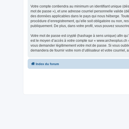
Votre compte contiendra au minimum un identifiant unique (dési
mot de passe »), et une adresse courriel personnelle valide (dé
des données applicables dans le pays qui nous héberge. Toute i
procédure d’enregistrement, qu’elle soit obligatoire ou non, re
publiquement. De plus, dans votre profil, vous pouvez souscrire
Votre mot de passe est crypté (hashage à sens unique) afin qu’i
est le moyen d’accès à votre compte sur « www.archeoplus.ch 
vous demander légitimement votre mot de passe. Si vous oubliez
demandera de fournir votre nom d’utilisateur et votre courriel
Index du forum