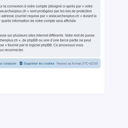
ur la connexion à votre compte (désigné ci-après par « votre
ww.archeoplus.ch » sont protégées par les lois de protection
e adresse courriel requise par « www.archeoplus.ch » durant la
r quelle information de votre compte sera affichée
se sur plusieurs sites Internet différents. Votre mot de passe
heoplus.ch », de phpBB ou une d’une tierce partie ne peut
sse » fournie par le logiciel phpBB. Ce processus vous
ous reconnecter.
s contacter
Supprimer les cookies
Heures au format
UTC+02:00