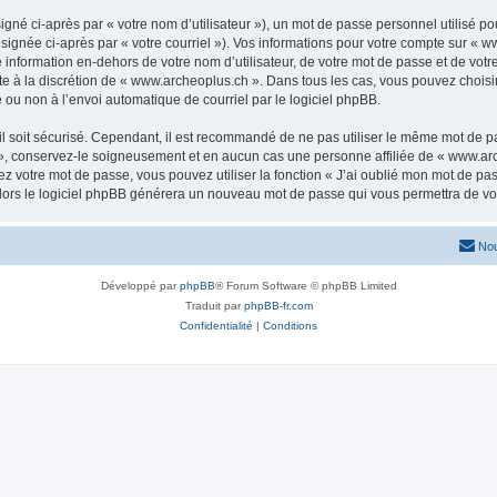
gné ci-après par « votre nom d’utilisateur »), un mot de passe personnel utilisé po
signée ci-après par « votre courriel »). Vos informations pour votre compte sur « w
nformation en-dehors de votre nom d’utilisateur, de votre mot de passe et de votr
ste à la discrétion de « www.archeoplus.ch ». Dans tous les cas, vous pouvez choisi
 ou non à l’envoi automatique de courriel par le logiciel phpBB.
l soit sécurisé. Cependant, il est recommandé de ne pas utiliser le même mot de pas
», conservez-le soigneusement et en aucun cas une personne affiliée de « www.arc
 votre mot de passe, vous pouvez utiliser la fonction « J’ai oublié mon mot de pa
, alors le logiciel phpBB générera un nouveau mot de passe qui vous permettra de v
Nou
Développé par
phpBB
® Forum Software © phpBB Limited
Traduit par
phpBB-fr.com
Confidentialité
|
Conditions