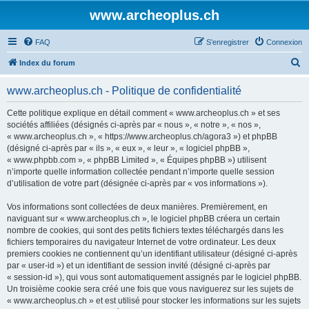
www.archeoplus.ch
FAQ
S’enregistrer
Connexion
R
Index du forum
e
www.archeoplus.ch - Politique de confidentialité
c
h
Cette politique explique en détail comment « www.archeoplus.ch » et ses
sociétés affiliées (désignés ci-après par « nous », « notre », « nos »,
e
« www.archeoplus.ch », « https://www.archeoplus.ch/agora3 ») et phpBB
r
(désigné ci-après par « ils », « eux », « leur », « logiciel phpBB »,
« www.phpbb.com », « phpBB Limited », « Équipes phpBB ») utilisent
c
n’importe quelle information collectée pendant n’importe quelle session
h
d’utilisation de votre part (désignée ci-après par « vos informations »).
e
Vos informations sont collectées de deux manières. Premièrement, en
r
naviguant sur « www.archeoplus.ch », le logiciel phpBB créera un certain
nombre de cookies, qui sont des petits fichiers textes téléchargés dans les
fichiers temporaires du navigateur Internet de votre ordinateur. Les deux
premiers cookies ne contiennent qu’un identifiant utilisateur (désigné ci-après
par « user-id ») et un identifiant de session invité (désigné ci-après par
« session-id »), qui vous sont automatiquement assignés par le logiciel phpBB.
Un troisième cookie sera créé une fois que vous naviguerez sur les sujets de
« www.archeoplus.ch » et est utilisé pour stocker les informations sur les sujets