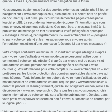
que vous avez lus, ce qui améliore votre navigation sur le forum.
Nous pouvons également créer des cookies externes au logiciel phpBB tout en
naviguant sur « www.archeoplus.ch », bien que ceux-ci soient hors de portée
du document qui est prévu pour couvrir seulement les pages créées par le
logiciel phpBB. La seconde manière est de récupérer l’information que vous
nous envoyez et que nous collectons. Ceci peut être, et n’est pas limité à : la
publication de message en tant qu’utilisateur invité (désignée ci-après par
« messages invités »), l’enregistrement sur « www.archeoplus.ch » (désignée
ici par « votre compte ») et les messages que vous envoyez après
l’enregistrement et lors d’une connexion (désignés ici par « vos messages »).
Votre compte contiendra au minimum un identifiant unique (désigné ci-après
par « votre nom d’utilisateur »), un mot de passe personnel utilisé pour la
connexion à votre compte (désigné ci-après par « votre mot de passe »), et
une adresse courriel personnelle valide (désignée ci-après par « votre
courriel »). Vos informations pour votre compte sur « www.archeoplus.ch » sont
protégées par les lois de protection des données applicables dans le pays qui
nous héberge. Toute information en-dehors de votre nom d’utilisateur, de votre
mot de passe et de votre adresse courriel requise par « www.archeoplus.ch »
durant la procédure d’enregistrement, qu’elle soit obligatoire ou non, reste à la
discrétion de « www.archeoplus.ch ». Dans tous les cas, vous pouvez choisir
quelle information de votre compte sera affichée publiquement. De plus, dans
votre profil, vous pouvez souscrire ou non à l’envoi automatique de courriel par
le logiciel phpBB.
Votre mot de passe est crypté (hashage à sens unique) afin qu’il soit sécurisé.