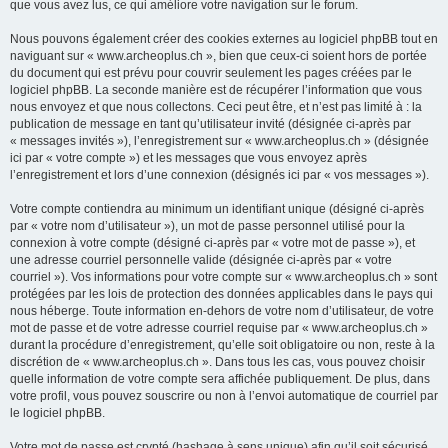
que vous avez lus, ce qui améliore votre navigation sur le forum.
Nous pouvons également créer des cookies externes au logiciel phpBB tout en
naviguant sur « www.archeoplus.ch », bien que ceux-ci soient hors de portée
du document qui est prévu pour couvrir seulement les pages créées par le
logiciel phpBB. La seconde manière est de récupérer l’information que vous
nous envoyez et que nous collectons. Ceci peut être, et n’est pas limité à : la
publication de message en tant qu’utilisateur invité (désignée ci-après par
« messages invités »), l’enregistrement sur « www.archeoplus.ch » (désignée
ici par « votre compte ») et les messages que vous envoyez après
l’enregistrement et lors d’une connexion (désignés ici par « vos messages »).
Votre compte contiendra au minimum un identifiant unique (désigné ci-après
par « votre nom d’utilisateur »), un mot de passe personnel utilisé pour la
connexion à votre compte (désigné ci-après par « votre mot de passe »), et
une adresse courriel personnelle valide (désignée ci-après par « votre
courriel »). Vos informations pour votre compte sur « www.archeoplus.ch » sont
protégées par les lois de protection des données applicables dans le pays qui
nous héberge. Toute information en-dehors de votre nom d’utilisateur, de votre
mot de passe et de votre adresse courriel requise par « www.archeoplus.ch »
durant la procédure d’enregistrement, qu’elle soit obligatoire ou non, reste à la
discrétion de « www.archeoplus.ch ». Dans tous les cas, vous pouvez choisir
quelle information de votre compte sera affichée publiquement. De plus, dans
votre profil, vous pouvez souscrire ou non à l’envoi automatique de courriel par
le logiciel phpBB.
Votre mot de passe est crypté (hashage à sens unique) afin qu’il soit sécurisé.