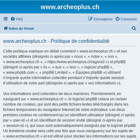
www.archeoplus.ch
FAQ
S’enregistrer
Connexion
R
Index du forum
e
www.archeoplus.ch - Politique de confidentialité
c
h
Cette politique explique en détail comment « www.archeoplus.ch » et ses
sociétés affiliées (désignés ci-après par « nous », « notre », « nos »,
e
« www.archeoplus.ch », « https://www.archeoplus.ch/agora3 ») et phpBB
r
(désigné ci-après par « ils », « eux », « leur », « logiciel phpBB »,
« www.phpbb.com », « phpBB Limited », « Équipes phpBB ») utilisent
c
n’importe quelle information collectée pendant n’importe quelle session
h
d’utilisation de votre part (désignée ci-après par « vos informations »).
e
Vos informations sont collectées de deux manières. Premièrement, en
r
naviguant sur « www.archeoplus.ch », le logiciel phpBB créera un certain
nombre de cookies, qui sont des petits fichiers textes téléchargés dans les
fichiers temporaires du navigateur Internet de votre ordinateur. Les deux
premiers cookies ne contiennent qu’un identifiant utilisateur (désigné ci-après
par « user-id ») et un identifiant de session invité (désigné ci-après par
« session-id »), qui vous sont automatiquement assignés par le logiciel phpBB.
Un troisième cookie sera créé une fois que vous naviguerez sur les sujets de
« www.archeoplus.ch » et est utilisé pour stocker les informations sur les sujets