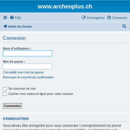
www.archeoplus.ch
FAQ
S’enregistrer
Connexion
R
Index du forum
e
Connexion
c
h
Nom d’utilisateur :
e
r
Mot de passe :
c
J’ai oublié mon mot de passe
h
Renvoyer le courriel de confirmation
e
Se souvenir de moi
r
Cacher mon statut en ligne pour cette session
S’ENREGISTRER
Vous devez être enregistré pour vous connecter. L’enregistrement ne prend