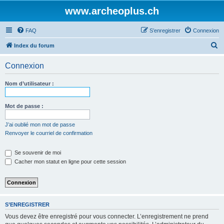
www.archeoplus.ch
FAQ
S’enregistrer
Connexion
R
Index du forum
e
Connexion
c
h
Nom d’utilisateur :
e
r
Mot de passe :
c
J’ai oublié mon mot de passe
h
Renvoyer le courriel de confirmation
e
Se souvenir de moi
r
Cacher mon statut en ligne pour cette session
S’ENREGISTRER
Vous devez être enregistré pour vous connecter. L’enregistrement ne prend