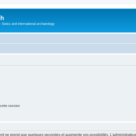
ch
 - Swiss and international archaeology
cette session
ment ne prend que quelques secondes et augmente vos possibilités. L’administrate