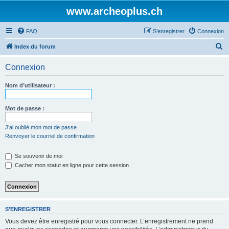
www.archeoplus.ch
FAQ
S’enregistrer
Connexion
R
Index du forum
e
Connexion
c
h
Nom d’utilisateur :
e
r
Mot de passe :
c
J’ai oublié mon mot de passe
h
Renvoyer le courriel de confirmation
e
Se souvenir de moi
r
Cacher mon statut en ligne pour cette session
S’ENREGISTRER
Vous devez être enregistré pour vous connecter. L’enregistrement ne prend