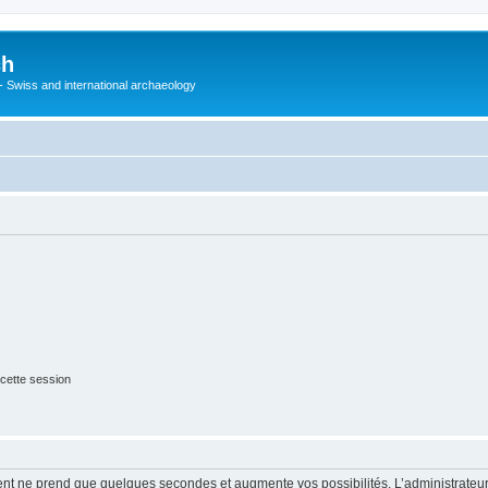
ch
 - Swiss and international archaeology
cette session
ment ne prend que quelques secondes et augmente vos possibilités. L’administrate