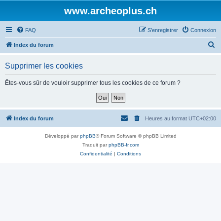
www.archeoplus.ch
FAQ
S’enregistrer
Connexion
R
Index du forum
e
Supprimer les cookies
c
h
Êtes-vous sûr de vouloir supprimer tous les cookies de ce forum ?
e
r
c
Index du forum
Heures au format
UTC+02:00
h
Développé par
phpBB
® Forum Software © phpBB Limited
e
Traduit par
phpBB-fr.com
r
Confidentialité
|
Conditions