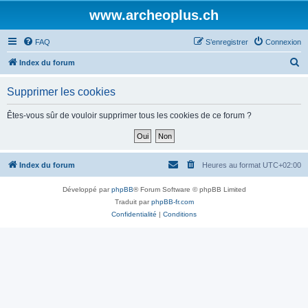
www.archeoplus.ch
FAQ
S’enregistrer
Connexion
R
Index du forum
e
Supprimer les cookies
c
h
Êtes-vous sûr de vouloir supprimer tous les cookies de ce forum ?
e
r
c
Index du forum
Heures au format
UTC+02:00
h
Développé par
phpBB
® Forum Software © phpBB Limited
e
Traduit par
phpBB-fr.com
r
Confidentialité
|
Conditions