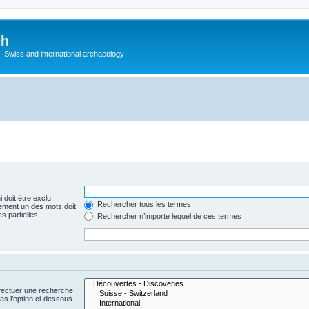
ch
 - Swiss and international archaeology
 doit être exclu.
Rechercher tous les termes
ement un des mots doit
s partielles.
Rechercher n’importe lequel de ces termes
fectuer une recherche.
s l’option ci-dessous