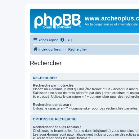
www.archeoplus.
Archéologie suisse et internationale
Accès rapide
FAQ
Index du forum
Rechercher
Rechercher
RECHERCHER
Recherche par mots-clés :
Placez un
+
devant un mot qui doit être trouvé et un
-
devant un mot qui
Saisissez une suite de mots séparés par des
|
entre crochets si uniqu
être trouvé. Utilisez le caractère « * » comme joker pour des recherche
Rechercher par auteur :
Utilisez le caractère « * » comme joker pour des recherches partielles.
OPTIONS DE RECHERCHE
Rechercher dans les forums :
Choisissez le forum ou les forums dans le(s)quel(s) vous souhaitez ef
Les sous-forums sont automatiquement inclus si vous ne désactivez pa
« Rechercher dans les sous-forums ».