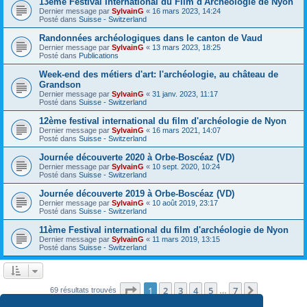
13ème Festival International du Film d'Archéologie de Nyon
Dernier message par
SylvainG
«
16 mars 2023, 14:24
Posté dans
Suisse - Switzerland
Randonnées archéologiques dans le canton de Vaud
Dernier message par
SylvainG
«
13 mars 2023, 18:25
Posté dans
Publications
Week-end des métiers d'art: l'archéologie, au château de
Grandson
Dernier message par
SylvainG
«
31 janv. 2023, 11:17
Posté dans
Suisse - Switzerland
12ème festival international du film d'archéologie de Nyon
Dernier message par
SylvainG
«
16 mars 2021, 14:07
Posté dans
Suisse - Switzerland
Journée découverte 2020 à Orbe-Boscéaz (VD)
Dernier message par
SylvainG
«
10 sept. 2020, 10:24
Posté dans
Suisse - Switzerland
Journée découverte 2019 à Orbe-Boscéaz (VD)
Dernier message par
SylvainG
«
10 août 2019, 23:17
Posté dans
Suisse - Switzerland
11ème Festival international du film d'archéologie de Nyon
Dernier message par
SylvainG
«
11 mars 2019, 13:15
Posté dans
Suisse - Switzerland
Page
1
sur
7
1
2
3
4
5
7
Suivante
69 résultats trouvés
…