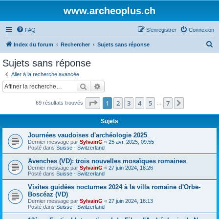
www.archeoplus.ch
FAQ
S’enregistrer
Connexion
R
Index du forum
Rechercher
Sujets sans réponse
e
Sujets sans réponse
c
Aller à la recherche avancée
h
Rechercher
Recherche avancée
e
Page
1
sur
7
1
2
3
4
5
7
Suivante
69 résultats trouvés
r
…
c
Sujets
h
Journées vaudoises d'archéologie 2025
e
Dernier message par
SylvainG
«
25 avr. 2025, 09:55
Posté dans
Suisse - Switzerland
r
Avenches (VD): trois nouvelles mosaïques romaines
Dernier message par
SylvainG
«
27 juin 2024, 18:26
Posté dans
Suisse - Switzerland
Visites guidées nocturnes 2024 à la villa romaine d'Orbe-
Boscéaz (VD)
Dernier message par
SylvainG
«
27 juin 2024, 18:13
Posté dans
Suisse - Switzerland