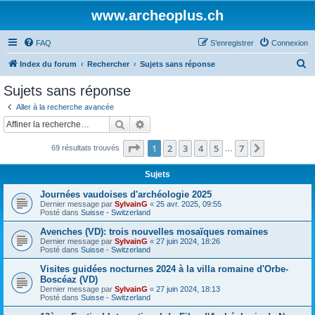
www.archeoplus.ch
FAQ
S’enregistrer
Connexion
R
Index du forum
Rechercher
Sujets sans réponse
e
Sujets sans réponse
c
Aller à la recherche avancée
h
Rechercher
Recherche avancée
e
Page
1
sur
7
1
2
3
4
5
7
Suivante
69 résultats trouvés
r
…
c
Sujets
h
Journées vaudoises d'archéologie 2025
e
Dernier message par
SylvainG
«
25 avr. 2025, 09:55
Posté dans
Suisse - Switzerland
r
Avenches (VD): trois nouvelles mosaïques romaines
Dernier message par
SylvainG
«
27 juin 2024, 18:26
Posté dans
Suisse - Switzerland
Visites guidées nocturnes 2024 à la villa romaine d'Orbe-
Boscéaz (VD)
Dernier message par
SylvainG
«
27 juin 2024, 18:13
Posté dans
Suisse - Switzerland