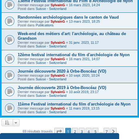
13ème Festival International du Film d'Archéologie de Nyon
Dernier message par
SylvainG
«
16 mars 2023, 14:24
Posté dans
Suisse - Switzerland
Randonnées archéologiques dans le canton de Vaud
Dernier message par
SylvainG
«
13 mars 2023, 18:25
Posté dans
Publications
Week-end des métiers d'art: l'archéologie, au château de
Grandson
Dernier message par
SylvainG
«
31 janv. 2023, 11:17
Posté dans
Suisse - Switzerland
12ème festival international du film d'archéologie de Nyon
Dernier message par
SylvainG
«
16 mars 2021, 14:07
Posté dans
Suisse - Switzerland
Journée découverte 2020 à Orbe-Boscéaz (VD)
Dernier message par
SylvainG
«
10 sept. 2020, 10:24
Posté dans
Suisse - Switzerland
Journée découverte 2019 à Orbe-Boscéaz (VD)
Dernier message par
SylvainG
«
10 août 2019, 23:17
Posté dans
Suisse - Switzerland
11ème Festival international du film d'archéologie de Nyon
Dernier message par
SylvainG
«
11 mars 2019, 13:15
Posté dans
Suisse - Switzerland
Page
1
sur
7
1
2
3
4
5
7
Suivante
69 résultats trouvés
…