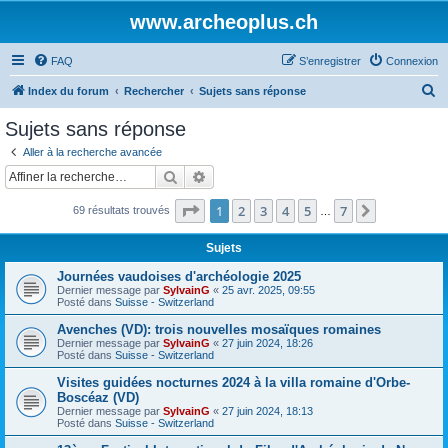
www.archeoplus.ch
FAQ
S’enregistrer
Connexion
R
Index du forum
Rechercher
Sujets sans réponse
e
Sujets sans réponse
c
Aller à la recherche avancée
h
Rechercher
Recherche avancée
e
Page
1
sur
7
1
2
3
4
5
7
Suivante
69 résultats trouvés
r
…
c
Sujets
h
Journées vaudoises d'archéologie 2025
e
Dernier message par
SylvainG
«
25 avr. 2025, 09:55
Posté dans
Suisse - Switzerland
r
Avenches (VD): trois nouvelles mosaïques romaines
Dernier message par
SylvainG
«
27 juin 2024, 18:26
Posté dans
Suisse - Switzerland
Visites guidées nocturnes 2024 à la villa romaine d'Orbe-
Boscéaz (VD)
Dernier message par
SylvainG
«
27 juin 2024, 18:13
Posté dans
Suisse - Switzerland