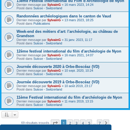
13ème Festival International du Film d'Archéologie de Nyon
Dernier message par
SylvainG
«
16 mars 2023, 14:24
Posté dans
Suisse - Switzerland
Randonnées archéologiques dans le canton de Vaud
Dernier message par
SylvainG
«
13 mars 2023, 18:25
Posté dans
Publications
Week-end des métiers d'art: l'archéologie, au château de
Grandson
Dernier message par
SylvainG
«
31 janv. 2023, 11:17
Posté dans
Suisse - Switzerland
12ème festival international du film d'archéologie de Nyon
Dernier message par
SylvainG
«
16 mars 2021, 14:07
Posté dans
Suisse - Switzerland
Journée découverte 2020 à Orbe-Boscéaz (VD)
Dernier message par
SylvainG
«
10 sept. 2020, 10:24
Posté dans
Suisse - Switzerland
Journée découverte 2019 à Orbe-Boscéaz (VD)
Dernier message par
SylvainG
«
10 août 2019, 23:17
Posté dans
Suisse - Switzerland
11ème Festival international du film d'archéologie de Nyon
Dernier message par
SylvainG
«
11 mars 2019, 13:15
Posté dans
Suisse - Switzerland
Page
1
sur
7
1
2
3
4
5
7
Suivante
69 résultats trouvés
…