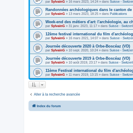
par
SylvainG
»
16 mars 2023, 14:24
» dans
Suisse - Switze
Randonnées archéologiques dans le canton de
par
SylvainG
»
13 mars 2023, 18:25
» dans
Publications
Week-end des métiers d'art: l'archéologie, au 
par
SylvainG
»
31 janv. 2023, 11:17
» dans
Suisse - Switzer
12ème festival international du film d'archéolo
par
SylvainG
»
16 mars 2021, 14:07
» dans
Suisse - Switze
Journée découverte 2020 à Orbe-Boscéaz (VD)
par
SylvainG
»
10 sept. 2020, 10:24
» dans
Suisse - Switze
Journée découverte 2019 à Orbe-Boscéaz (VD)
par
SylvainG
»
10 août 2019, 23:17
» dans
Suisse - Switzer
11ème Festival international du film d'archéolo
par
SylvainG
»
11 mars 2019, 13:15
» dans
Suisse - Switze
Aller à la recherche avancée
Index du forum