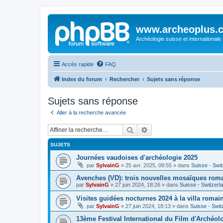
www.archeoplus.
Archéologie suisse et internationale
Accès rapide
FAQ
Index du forum
Rechercher
Sujets sans réponse
Sujets sans réponse
Aller à la recherche avancée
Rechercher
Recherche avancée
SUJETS
Journées vaudoises d'archéologie 2025
par
SylvainG
»
25 avr. 2025, 09:55
» dans
Suisse - Swi
Avenches (VD): trois nouvelles mosaïques rom
par
SylvainG
»
27 juin 2024, 18:26
» dans
Suisse - Switzerl
Visites guidées nocturnes 2024 à la villa roma
par
SylvainG
»
27 juin 2024, 18:13
» dans
Suisse - Swit
13ème Festival International du Film d'Archéol