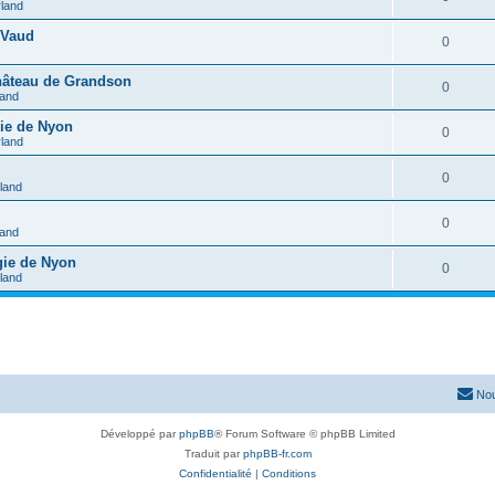
rland
 Vaud
0
château de Grandson
0
land
gie de Nyon
0
rland
0
rland
0
land
gie de Nyon
0
rland
Nou
Développé par
phpBB
® Forum Software © phpBB Limited
Traduit par
phpBB-fr.com
Confidentialité
|
Conditions