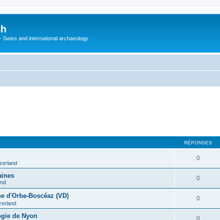
ch
 - Swiss and international archaeology
RÉPONSES
0
tzerland
aines
0
and
ine d'Orbe-Boscéaz (VD)
0
zerland
ogie de Nyon
0