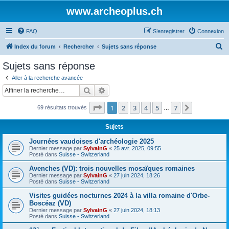
www.archeoplus.ch
FAQ
S’enregistrer
Connexion
R
Index du forum
Rechercher
Sujets sans réponse
e
Sujets sans réponse
c
Aller à la recherche avancée
h
Rechercher
Recherche avancée
e
Page
1
sur
7
1
2
3
4
5
7
Suivante
69 résultats trouvés
r
…
c
Sujets
h
Journées vaudoises d'archéologie 2025
e
Dernier message par
SylvainG
«
25 avr. 2025, 09:55
Posté dans
Suisse - Switzerland
r
Avenches (VD): trois nouvelles mosaïques romaines
Dernier message par
SylvainG
«
27 juin 2024, 18:26
Posté dans
Suisse - Switzerland
Visites guidées nocturnes 2024 à la villa romaine d'Orbe-
Boscéaz (VD)
Dernier message par
SylvainG
«
27 juin 2024, 18:13
Posté dans
Suisse - Switzerland