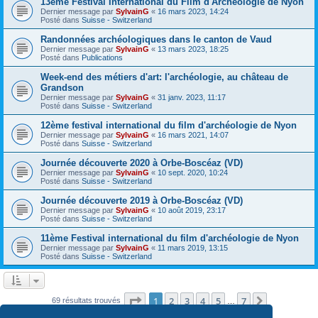
13ème Festival International du Film d'Archéologie de Nyon
Dernier message par
SylvainG
«
16 mars 2023, 14:24
Posté dans
Suisse - Switzerland
Randonnées archéologiques dans le canton de Vaud
Dernier message par
SylvainG
«
13 mars 2023, 18:25
Posté dans
Publications
Week-end des métiers d'art: l'archéologie, au château de
Grandson
Dernier message par
SylvainG
«
31 janv. 2023, 11:17
Posté dans
Suisse - Switzerland
12ème festival international du film d'archéologie de Nyon
Dernier message par
SylvainG
«
16 mars 2021, 14:07
Posté dans
Suisse - Switzerland
Journée découverte 2020 à Orbe-Boscéaz (VD)
Dernier message par
SylvainG
«
10 sept. 2020, 10:24
Posté dans
Suisse - Switzerland
Journée découverte 2019 à Orbe-Boscéaz (VD)
Dernier message par
SylvainG
«
10 août 2019, 23:17
Posté dans
Suisse - Switzerland
11ème Festival international du film d'archéologie de Nyon
Dernier message par
SylvainG
«
11 mars 2019, 13:15
Posté dans
Suisse - Switzerland
Page
1
sur
7
1
2
3
4
5
7
Suivante
69 résultats trouvés
…