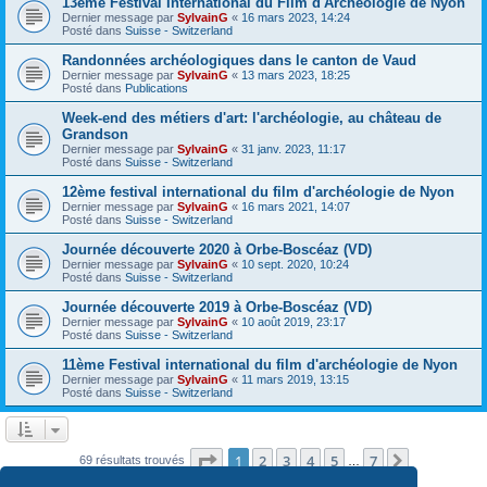
13ème Festival International du Film d'Archéologie de Nyon
Dernier message par
SylvainG
«
16 mars 2023, 14:24
Posté dans
Suisse - Switzerland
Randonnées archéologiques dans le canton de Vaud
Dernier message par
SylvainG
«
13 mars 2023, 18:25
Posté dans
Publications
Week-end des métiers d'art: l'archéologie, au château de
Grandson
Dernier message par
SylvainG
«
31 janv. 2023, 11:17
Posté dans
Suisse - Switzerland
12ème festival international du film d'archéologie de Nyon
Dernier message par
SylvainG
«
16 mars 2021, 14:07
Posté dans
Suisse - Switzerland
Journée découverte 2020 à Orbe-Boscéaz (VD)
Dernier message par
SylvainG
«
10 sept. 2020, 10:24
Posté dans
Suisse - Switzerland
Journée découverte 2019 à Orbe-Boscéaz (VD)
Dernier message par
SylvainG
«
10 août 2019, 23:17
Posté dans
Suisse - Switzerland
11ème Festival international du film d'archéologie de Nyon
Dernier message par
SylvainG
«
11 mars 2019, 13:15
Posté dans
Suisse - Switzerland
Page
1
sur
7
1
2
3
4
5
7
Suivante
69 résultats trouvés
…