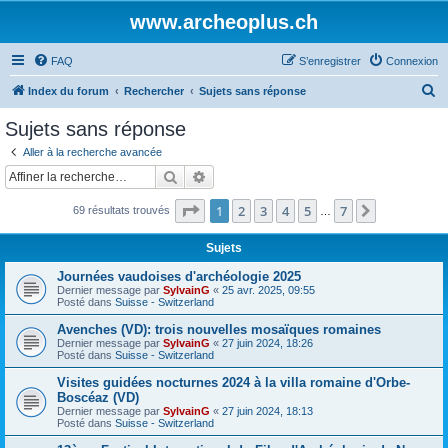
www.archeoplus.ch
FAQ
S’enregistrer
Connexion
R
Index du forum
Rechercher
Sujets sans réponse
e
Sujets sans réponse
c
Aller à la recherche avancée
h
Rechercher
Recherche avancée
e
Page
1
sur
7
1
2
3
4
5
7
Suivante
69 résultats trouvés
r
…
c
Sujets
h
Journées vaudoises d'archéologie 2025
e
Dernier message par
SylvainG
«
25 avr. 2025, 09:55
Posté dans
Suisse - Switzerland
r
Avenches (VD): trois nouvelles mosaïques romaines
Dernier message par
SylvainG
«
27 juin 2024, 18:26
Posté dans
Suisse - Switzerland
Visites guidées nocturnes 2024 à la villa romaine d'Orbe-
Boscéaz (VD)
Dernier message par
SylvainG
«
27 juin 2024, 18:13
Posté dans
Suisse - Switzerland