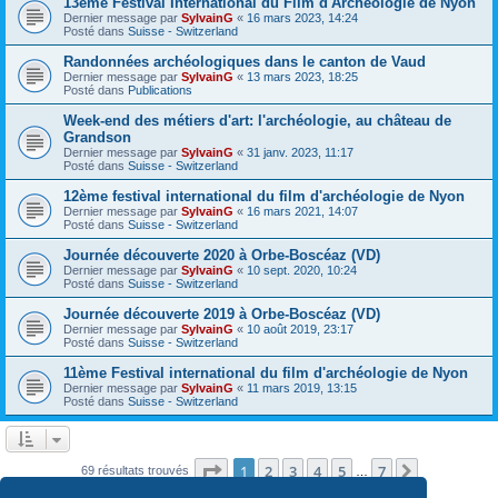
13ème Festival International du Film d'Archéologie de Nyon
Dernier message par
SylvainG
«
16 mars 2023, 14:24
Posté dans
Suisse - Switzerland
Randonnées archéologiques dans le canton de Vaud
Dernier message par
SylvainG
«
13 mars 2023, 18:25
Posté dans
Publications
Week-end des métiers d'art: l'archéologie, au château de
Grandson
Dernier message par
SylvainG
«
31 janv. 2023, 11:17
Posté dans
Suisse - Switzerland
12ème festival international du film d'archéologie de Nyon
Dernier message par
SylvainG
«
16 mars 2021, 14:07
Posté dans
Suisse - Switzerland
Journée découverte 2020 à Orbe-Boscéaz (VD)
Dernier message par
SylvainG
«
10 sept. 2020, 10:24
Posté dans
Suisse - Switzerland
Journée découverte 2019 à Orbe-Boscéaz (VD)
Dernier message par
SylvainG
«
10 août 2019, 23:17
Posté dans
Suisse - Switzerland
11ème Festival international du film d'archéologie de Nyon
Dernier message par
SylvainG
«
11 mars 2019, 13:15
Posté dans
Suisse - Switzerland
Page
1
sur
7
1
2
3
4
5
7
Suivante
69 résultats trouvés
…