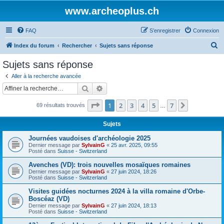
www.archeoplus.ch
FAQ
S’enregistrer
Connexion
R
Index du forum
Rechercher
Sujets sans réponse
e
Sujets sans réponse
c
Aller à la recherche avancée
h
Rechercher
Recherche avancée
e
Page
1
sur
7
1
2
3
4
5
7
Suivante
69 résultats trouvés
r
…
c
Sujets
h
Journées vaudoises d'archéologie 2025
e
Dernier message par
SylvainG
«
25 avr. 2025, 09:55
Posté dans
Suisse - Switzerland
r
Avenches (VD): trois nouvelles mosaïques romaines
Dernier message par
SylvainG
«
27 juin 2024, 18:26
Posté dans
Suisse - Switzerland
Visites guidées nocturnes 2024 à la villa romaine d'Orbe-
Boscéaz (VD)
Dernier message par
SylvainG
«
27 juin 2024, 18:13
Posté dans
Suisse - Switzerland