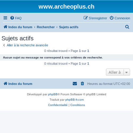
www.archeoplus.ch
FAQ
S’enregistrer
Connexion
R
Index du forum
Rechercher
Sujets actifs
e
Sujets actifs
c
Aller à la recherche avancée
h
0 résultat trouvé • Page
1
sur
1
e
Aucun sujet ou message ne correspond à vos critères de recherche.
r
0 résultat trouvé • Page
1
sur
1
c
Aller à
h
Index du forum
Heures au format
UTC+02:00
e
r
Développé par
phpBB
® Forum Software © phpBB Limited
Traduit par
phpBB-fr.com
Confidentialité
|
Conditions