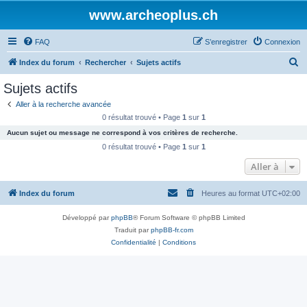
www.archeoplus.ch
FAQ
S’enregistrer
Connexion
R
Index du forum
Rechercher
Sujets actifs
e
Sujets actifs
c
Aller à la recherche avancée
h
0 résultat trouvé • Page
1
sur
1
e
Aucun sujet ou message ne correspond à vos critères de recherche.
r
0 résultat trouvé • Page
1
sur
1
c
Aller à
h
Index du forum
Heures au format
UTC+02:00
e
r
Développé par
phpBB
® Forum Software © phpBB Limited
Traduit par
phpBB-fr.com
Confidentialité
|
Conditions