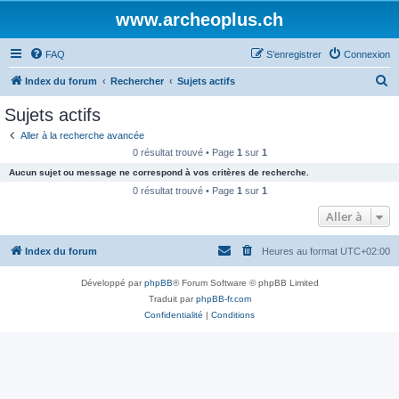
www.archeoplus.ch
FAQ
S’enregistrer
Connexion
R
Index du forum
Rechercher
Sujets actifs
e
Sujets actifs
c
Aller à la recherche avancée
h
0 résultat trouvé • Page
1
sur
1
e
Aucun sujet ou message ne correspond à vos critères de recherche.
r
0 résultat trouvé • Page
1
sur
1
c
Aller à
h
Index du forum
Heures au format
UTC+02:00
e
r
Développé par
phpBB
® Forum Software © phpBB Limited
Traduit par
phpBB-fr.com
Confidentialité
|
Conditions