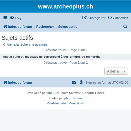
www.archeoplus.ch
FAQ
S’enregistrer
Connexion
R
Index du forum
Rechercher
Sujets actifs
e
Sujets actifs
c
Aller à la recherche avancée
h
0 résultat trouvé • Page
1
sur
1
e
Aucun sujet ou message ne correspond à vos critères de recherche.
r
0 résultat trouvé • Page
1
sur
1
c
Aller à
h
Index du forum
Heures au format
UTC+02:00
e
r
Développé par
phpBB
® Forum Software © phpBB Limited
Traduit par
phpBB-fr.com
Confidentialité
|
Conditions