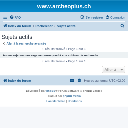
www.archeoplus.ch
FAQ
S’enregistrer
Connexion
R
Index du forum
Rechercher
Sujets actifs
e
Sujets actifs
c
Aller à la recherche avancée
h
0 résultat trouvé • Page
1
sur
1
e
Aucun sujet ou message ne correspond à vos critères de recherche.
r
0 résultat trouvé • Page
1
sur
1
c
Aller à
h
Index du forum
Heures au format
UTC+02:00
e
r
Développé par
phpBB
® Forum Software © phpBB Limited
Traduit par
phpBB-fr.com
Confidentialité
|
Conditions