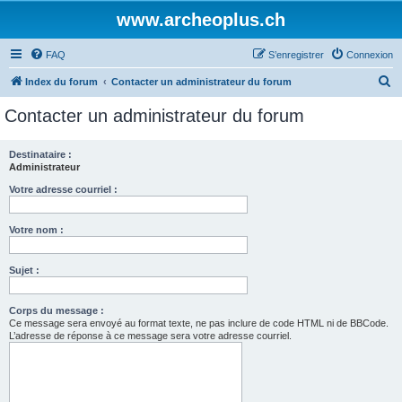
www.archeoplus.ch
FAQ
S’enregistrer
Connexion
R
Index du forum
Contacter un administrateur du forum
e
Contacter un administrateur du forum
c
h
Destinataire :
Administrateur
e
r
Votre adresse courriel :
c
Votre nom :
h
e
Sujet :
r
Corps du message :
Ce message sera envoyé au format texte, ne pas inclure de code HTML ni de BBCode.
L’adresse de réponse à ce message sera votre adresse courriel.