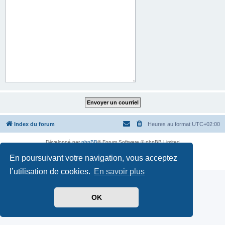
Index du forum
Heures au format
UTC+02:00
Développé par
phpBB
® Forum Software © phpBB Limited
Traduit par
phpBB-fr.com
En poursuivant votre navigation, vous acceptez
Confidentialité
|
Conditions
l’utilisation de cookies.
En savoir plus
OK