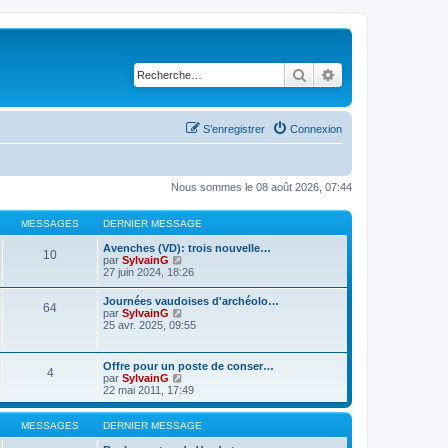
Rechercher
Recherche avancé
S’enregistrer
Connexion
Nous sommes le 08 août 2026, 07:44
MESSAGES
DERNIER MESSAGE
Avenches (VD): trois nouvelle…
10
V
par
SylvainG
o
27 juin 2024, 18:26
i
r
Journées vaudoises d'archéolo…
64
l
V
par
SylvainG
e
o
25 avr. 2025, 09:55
d
i
e
r
r
l
Offre pour un poste de conser…
n
4
e
V
par
SylvainG
i
d
o
22 mai 2011, 17:49
e
e
i
r
r
r
m
n
l
MESSAGES
DERNIER MESSAGE
e
i
e
s
e