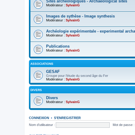
Sites archéologiques - Archaeological sites
Modérateur :
SylvainG
Images de sythèse - Image synthesis
Modérateur :
SylvainG
Archéologie expérimentale - experimental arch
Modérateur :
SylvainG
Publications
Modérateur :
SylvainG
ASSOCIATIONS
GESAF
Groupe pour l'étude du second âge du Fer
Modérateur :
SylvainG
DIVERS
Divers
Modérateur :
SylvainG
CONNEXION
•
S’ENREGISTRER
Nom d’utilisateur :
Mot de passe :