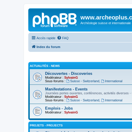
www.archeoplus.
Archéologie suisse et internationale
Accès rapide
FAQ
Index du forum
ACTUALITÉS - NEWS
Découvertes - Discoveries
Modérateur :
SylvainG
Sous-forums :
Suisse - Switzerland
,
International
Manifestations - Events
Journées portes ouvertes, conférences, activités diverses - 
Modérateur :
SylvainG
Sous-forums :
Suisse - Switzerland
,
International
Emplois - Jobs
Modérateur :
SylvainG
PROJETS - PROJECTS