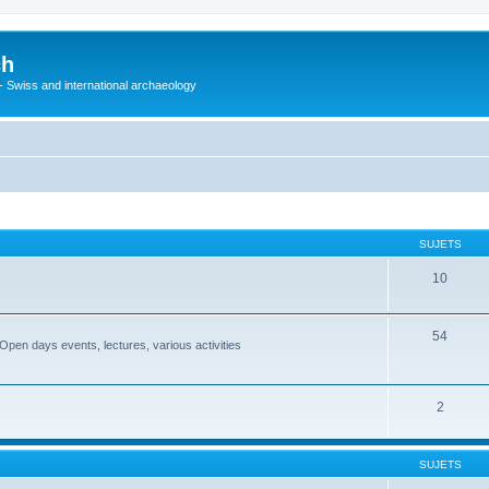
ch
 - Swiss and international archaeology
SUJETS
10
54
Open days events, lectures, various activities
2
SUJETS