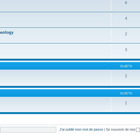
6
4
aeology
2
3
SUJETS
2
SUJETS
1
J’ai oublié mon mot de passe
|
Se souvenir de moi