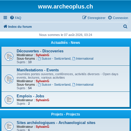
www.archeoplus.ch
FAQ
S’enregistrer
Connexion
R
Index du forum
e
Nous sommes le 07 août 2026, 03:24
c
Actualités - News
h
Découvertes - Discoveries
e
Modérateur :
SylvainG
Sous-forums :
Suisse - Switzerland
,
International
r
Sujets :
10
c
Manifestations - Events
Journées portes ouvertes, conférences, activités diverses - Open days
h
events, lectures, various activities
Modérateur :
SylvainG
e
Sous-forums :
Suisse - Switzerland
,
International
Sujets :
54
r
Emplois - Jobs
Modérateur :
SylvainG
Sujets :
2
Projets - Projects
Sites archéologiques - Archaeological sites
Modérateur :
SylvainG
Sujets :
6