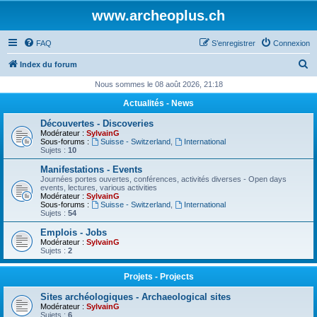
www.archeoplus.ch
FAQ
S’enregistrer
Connexion
R
Index du forum
e
Nous sommes le 08 août 2026, 21:18
c
Actualités - News
h
Découvertes - Discoveries
e
Modérateur :
SylvainG
Sous-forums :
Suisse - Switzerland
,
International
r
Sujets :
10
c
Manifestations - Events
Journées portes ouvertes, conférences, activités diverses - Open days
h
events, lectures, various activities
Modérateur :
SylvainG
e
Sous-forums :
Suisse - Switzerland
,
International
Sujets :
54
r
Emplois - Jobs
Modérateur :
SylvainG
Sujets :
2
Projets - Projects
Sites archéologiques - Archaeological sites
Modérateur :
SylvainG
Sujets :
6