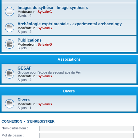
Images de sythèse - Image synthesis
Modérateur :
SylvainG
Sujets :
4
Archéologie expérimentale - experimental archaeology
Modérateur :
SylvainG
Sujets :
2
Publications
Modérateur :
SylvainG
Sujets :
3
Associations
GESAF
Groupe pour l'étude du second âge du Fer
Modérateur :
SylvainG
Sujets :
2
Divers
Divers
Modérateur :
SylvainG
Sujets :
1
CONNEXION
•
S’ENREGISTRER
Nom d’utilisateur :
Mot de passe :