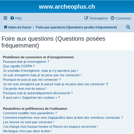
www.archeoplus.ch
FAQ
S’enregistrer
Connexion
R
Index du forum
Foire aux questions (Questions posées fréquemment)
e
Foire aux questions (Questions posées
c
fréquemment)
h
e
Problèmes de connexion et d’enregistrement
Pourquoi dois-je m’enregistrer ?
r
Que signifie COPPA ?
c
Je souhaite m’enregistrer, mais je n’y parviens pas !
Je suis enregistré mais je ne peux pas me connecter !
h
Pourquoi ne puis-je pas me connecter ?
Je me suis enregistré par le passé mais je ne peux plus me connecter ?!
e
J’ai perdu mon mot de passe !
r
Pourquoi suis-je automatiquement déconnecté ?
À quoi sert « Supprimer les cookies » ?
Paramètres et préférences de l’utilisateur
Comment modifier mes paramètres ?
Comment empêcher mon nom d’apparaître dans la liste des membres connectés ?
Les heures ne sont pas correctes !
J’ai changé mon fuseau horaire et l’heure est toujours incorrecte !
Ma langue n’est pas dans la liste !