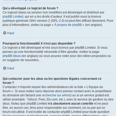
Qui a développé ce logiciel de forum ?
Ce logiciel (dans sa version non modifiée) est développé et distribué par
phpBB Limited
, qui en a les droits d’auteur. Il est publié sous la licence
publique générale GNU version 2 (GPL-2.0) et peut être diffusé librement. Pour
plus d’informations, visitez la page «
À propos de phpBB
» (en anglais).
Haut
Pourquoi la fonctionnalité X n’est pas disponible ?
Ce logiciel a été développé et mis sous licence par phpBB Limited. Si vous
pensez qu’une fonctionnalité nécessite d’être ajoutée, visitez la page
phpBB Ideas
(en anglais) où vous pouvez voter pour des idées proposées ou
en suggérer de nouvelles.
Haut
Qui contacter pour les abus ou les questions légales concernant ce
forum ?
Contactez n’importe lequel des administrateurs de la liste « L’équipe du
forum ». Si vous restez sans réponse alors prenez contact avec le propriétaire
du domaine (en faisant une
recherche sur whois
) ou si un service gratuit est
utilisé (exemple : Yahoo!, Free, f2s.com, etc.), avec le service de gestion ou des
abus. Notez que phpBB Limited
n’a absolument aucun contrôle
et ne peut
être, en aucun cas, tenu pour responsable sur
comment
,
où
ou
par qui
ce
forum est utilisé. Il est inutile de contacter phpBB Limited pour toute question