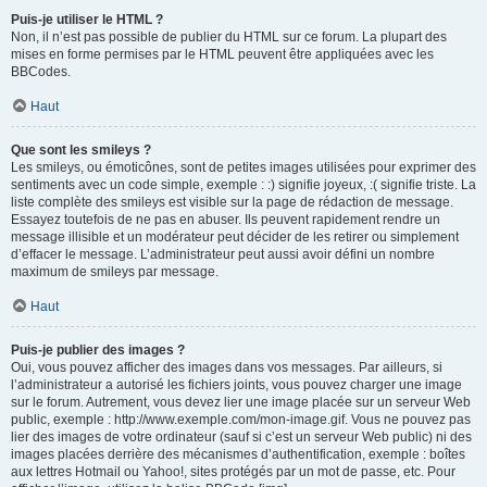
Puis-je utiliser le HTML ?
Non, il n’est pas possible de publier du HTML sur ce forum. La plupart des
mises en forme permises par le HTML peuvent être appliquées avec les
BBCodes.
Haut
Que sont les smileys ?
Les smileys, ou émoticônes, sont de petites images utilisées pour exprimer des
sentiments avec un code simple, exemple : :) signifie joyeux, :( signifie triste. La
liste complète des smileys est visible sur la page de rédaction de message.
Essayez toutefois de ne pas en abuser. Ils peuvent rapidement rendre un
message illisible et un modérateur peut décider de les retirer ou simplement
d’effacer le message. L’administrateur peut aussi avoir défini un nombre
maximum de smileys par message.
Haut
Puis-je publier des images ?
Oui, vous pouvez afficher des images dans vos messages. Par ailleurs, si
l’administrateur a autorisé les fichiers joints, vous pouvez charger une image
sur le forum. Autrement, vous devez lier une image placée sur un serveur Web
public, exemple : http://www.exemple.com/mon-image.gif. Vous ne pouvez pas
lier des images de votre ordinateur (sauf si c’est un serveur Web public) ni des
images placées derrière des mécanismes d’authentification, exemple : boîtes
aux lettres Hotmail ou Yahoo!, sites protégés par un mot de passe, etc. Pour