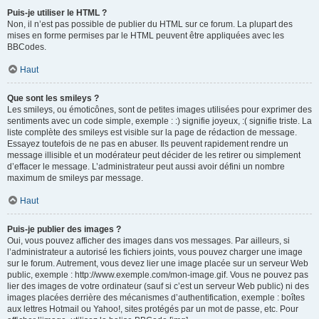
Puis-je utiliser le HTML ?
Non, il n’est pas possible de publier du HTML sur ce forum. La plupart des
mises en forme permises par le HTML peuvent être appliquées avec les
BBCodes.
Haut
Que sont les smileys ?
Les smileys, ou émoticônes, sont de petites images utilisées pour exprimer des
sentiments avec un code simple, exemple : :) signifie joyeux, :( signifie triste. La
liste complète des smileys est visible sur la page de rédaction de message.
Essayez toutefois de ne pas en abuser. Ils peuvent rapidement rendre un
message illisible et un modérateur peut décider de les retirer ou simplement
d’effacer le message. L’administrateur peut aussi avoir défini un nombre
maximum de smileys par message.
Haut
Puis-je publier des images ?
Oui, vous pouvez afficher des images dans vos messages. Par ailleurs, si
l’administrateur a autorisé les fichiers joints, vous pouvez charger une image
sur le forum. Autrement, vous devez lier une image placée sur un serveur Web
public, exemple : http://www.exemple.com/mon-image.gif. Vous ne pouvez pas
lier des images de votre ordinateur (sauf si c’est un serveur Web public) ni des
images placées derrière des mécanismes d’authentification, exemple : boîtes
aux lettres Hotmail ou Yahoo!, sites protégés par un mot de passe, etc. Pour