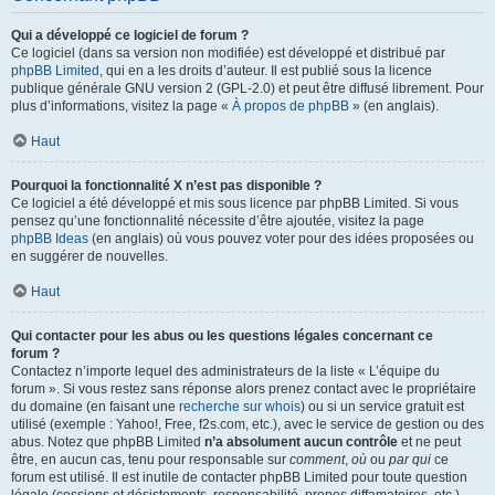
Qui a développé ce logiciel de forum ?
Ce logiciel (dans sa version non modifiée) est développé et distribué par
phpBB Limited
, qui en a les droits d’auteur. Il est publié sous la licence
publique générale GNU version 2 (GPL-2.0) et peut être diffusé librement. Pour
plus d’informations, visitez la page «
À propos de phpBB
» (en anglais).
Haut
Pourquoi la fonctionnalité X n’est pas disponible ?
Ce logiciel a été développé et mis sous licence par phpBB Limited. Si vous
pensez qu’une fonctionnalité nécessite d’être ajoutée, visitez la page
phpBB Ideas
(en anglais) où vous pouvez voter pour des idées proposées ou
en suggérer de nouvelles.
Haut
Qui contacter pour les abus ou les questions légales concernant ce
forum ?
Contactez n’importe lequel des administrateurs de la liste « L’équipe du
forum ». Si vous restez sans réponse alors prenez contact avec le propriétaire
du domaine (en faisant une
recherche sur whois
) ou si un service gratuit est
utilisé (exemple : Yahoo!, Free, f2s.com, etc.), avec le service de gestion ou des
abus. Notez que phpBB Limited
n’a absolument aucun contrôle
et ne peut
être, en aucun cas, tenu pour responsable sur
comment
,
où
ou
par qui
ce
forum est utilisé. Il est inutile de contacter phpBB Limited pour toute question