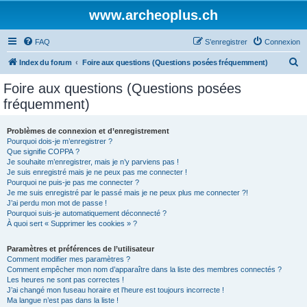
www.archeoplus.ch
FAQ
S’enregistrer
Connexion
R
Index du forum
Foire aux questions (Questions posées fréquemment)
e
Foire aux questions (Questions posées
c
fréquemment)
h
e
Problèmes de connexion et d’enregistrement
Pourquoi dois-je m’enregistrer ?
r
Que signifie COPPA ?
c
Je souhaite m’enregistrer, mais je n’y parviens pas !
Je suis enregistré mais je ne peux pas me connecter !
h
Pourquoi ne puis-je pas me connecter ?
Je me suis enregistré par le passé mais je ne peux plus me connecter ?!
e
J’ai perdu mon mot de passe !
r
Pourquoi suis-je automatiquement déconnecté ?
À quoi sert « Supprimer les cookies » ?
Paramètres et préférences de l’utilisateur
Comment modifier mes paramètres ?
Comment empêcher mon nom d’apparaître dans la liste des membres connectés ?
Les heures ne sont pas correctes !
J’ai changé mon fuseau horaire et l’heure est toujours incorrecte !
Ma langue n’est pas dans la liste !