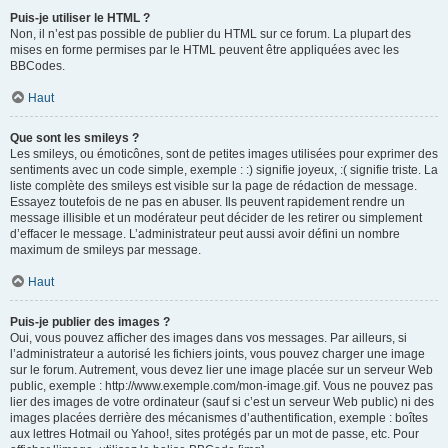
Puis-je utiliser le HTML ?
Non, il n’est pas possible de publier du HTML sur ce forum. La plupart des
mises en forme permises par le HTML peuvent être appliquées avec les
BBCodes.
Haut
Que sont les smileys ?
Les smileys, ou émoticônes, sont de petites images utilisées pour exprimer des
sentiments avec un code simple, exemple : :) signifie joyeux, :( signifie triste. La
liste complète des smileys est visible sur la page de rédaction de message.
Essayez toutefois de ne pas en abuser. Ils peuvent rapidement rendre un
message illisible et un modérateur peut décider de les retirer ou simplement
d’effacer le message. L’administrateur peut aussi avoir défini un nombre
maximum de smileys par message.
Haut
Puis-je publier des images ?
Oui, vous pouvez afficher des images dans vos messages. Par ailleurs, si
l’administrateur a autorisé les fichiers joints, vous pouvez charger une image
sur le forum. Autrement, vous devez lier une image placée sur un serveur Web
public, exemple : http://www.exemple.com/mon-image.gif. Vous ne pouvez pas
lier des images de votre ordinateur (sauf si c’est un serveur Web public) ni des
images placées derrière des mécanismes d’authentification, exemple : boîtes
aux lettres Hotmail ou Yahoo!, sites protégés par un mot de passe, etc. Pour