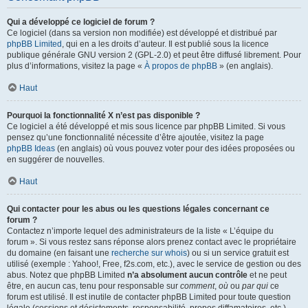
Qui a développé ce logiciel de forum ?
Ce logiciel (dans sa version non modifiée) est développé et distribué par
phpBB Limited
, qui en a les droits d’auteur. Il est publié sous la licence
publique générale GNU version 2 (GPL-2.0) et peut être diffusé librement. Pour
plus d’informations, visitez la page «
À propos de phpBB
» (en anglais).
Haut
Pourquoi la fonctionnalité X n’est pas disponible ?
Ce logiciel a été développé et mis sous licence par phpBB Limited. Si vous
pensez qu’une fonctionnalité nécessite d’être ajoutée, visitez la page
phpBB Ideas
(en anglais) où vous pouvez voter pour des idées proposées ou
en suggérer de nouvelles.
Haut
Qui contacter pour les abus ou les questions légales concernant ce
forum ?
Contactez n’importe lequel des administrateurs de la liste « L’équipe du
forum ». Si vous restez sans réponse alors prenez contact avec le propriétaire
du domaine (en faisant une
recherche sur whois
) ou si un service gratuit est
utilisé (exemple : Yahoo!, Free, f2s.com, etc.), avec le service de gestion ou des
abus. Notez que phpBB Limited
n’a absolument aucun contrôle
et ne peut
être, en aucun cas, tenu pour responsable sur
comment
,
où
ou
par qui
ce
forum est utilisé. Il est inutile de contacter phpBB Limited pour toute question