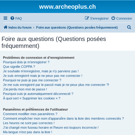
www.archeoplus.ch
FAQ
S’enregistrer
Connexion
R
Index du forum
Foire aux questions (Questions posées fréquemment)
e
Foire aux questions (Questions posées
c
fréquemment)
h
e
Problèmes de connexion et d’enregistrement
Pourquoi dois-je m’enregistrer ?
r
Que signifie COPPA ?
c
Je souhaite m’enregistrer, mais je n’y parviens pas !
Je suis enregistré mais je ne peux pas me connecter !
h
Pourquoi ne puis-je pas me connecter ?
Je me suis enregistré par le passé mais je ne peux plus me connecter ?!
e
J’ai perdu mon mot de passe !
r
Pourquoi suis-je automatiquement déconnecté ?
À quoi sert « Supprimer les cookies » ?
Paramètres et préférences de l’utilisateur
Comment modifier mes paramètres ?
Comment empêcher mon nom d’apparaître dans la liste des membres connectés ?
Les heures ne sont pas correctes !
J’ai changé mon fuseau horaire et l’heure est toujours incorrecte !
Ma langue n’est pas dans la liste !